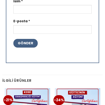
İsim
*
E-posta
*
İLGILI ÜRÜNLER
-21%
-24%