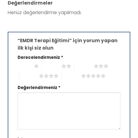
Değerlendirmeler
Henüz değerlendirme yapılmadı.
“EMDR Terapi Eğitimi” için yorum yapan
ilk kişi siz olun
Derecelendirmeniz
*
1/5 yıldız
2/5 yıldız
3/5 yıldız
4/5 yıldız
5/5 yıldız
Değerlendirmeniz
*