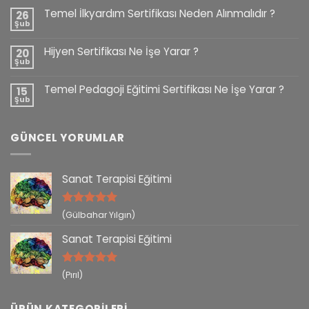
Temel İlkyardım Sertifikası Neden Alınmalıdır ?
26
Şub
Hijyen Sertifikası Ne İşe Yarar ?
20
Şub
Temel Pedagoji Eğitimi Sertifikası Ne İşe Yarar ?
15
Şub
GÜNCEL YORUMLAR
Sanat Terapisi Eğitimi
5 üzerinden
(Gülbahar Yılgın)
5
oy aldı
Sanat Terapisi Eğitimi
5 üzerinden
(Pırıl)
5
oy aldı
ÜRÜN KATEGORILERI