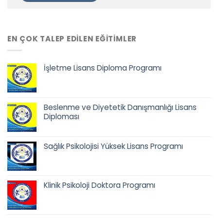
EN ÇOK TALEP EDILEN EĞITIMLER
İşletme Lisans Diploma Programı
Orijinal
Şu
fiyat:
andaki
68.500,00 ₺.
fiyat:
Beslenme ve Diyetetik Danışmanlığı Lisans
52.900,00 ₺.
Diploması
Orijinal
Şu
fiyat:
andaki
Sağlık Psikolojisi Yüksek Lisans Programı
68.500,00 ₺.
fiyat:
52.900,00 ₺.
Orijinal
Şu
fiyat:
andaki
42.500,00 ₺.
fiyat:
Klinik Psikoloji Doktora Programı
35.900,00 ₺.
Orijinal
Şu
fiyat:
andaki
65.400,00 ₺.
fiyat: