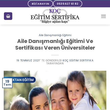
Skip
BİZİ ARAYIN
0535 627 61 82
to
content
Aile Danışmanlığı Eğitimi
Aile Danışmanlığı Eğitimi Ve
Sertifikası Veren Üniversiteler
19 TEMMUZ 2021
’' TE GÖNDERILDI
KOÇ EĞITIM SERTIFIKA
TARAFINDAN
19
Tem