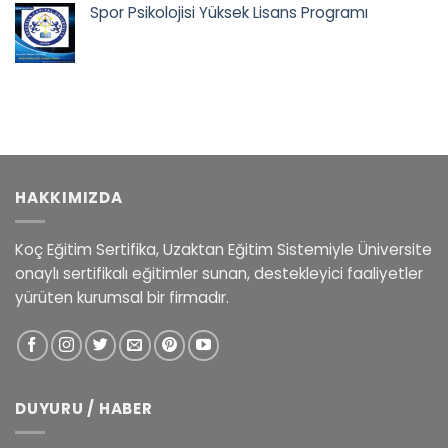
Spor Psikolojisi Yüksek Lisans Programı
58.400,00 ₺.
Orijinal
Şu
fiyat:
andaki
42.500,00 ₺.
fiyat:
35.900,00 ₺.
HAKKIMIZDA
Koç Eğitim Sertifika, Uzaktan Eğitim Sistemiyle Üniversite
onaylı sertifikalı eğitimler sunan, destekleyici faaliyetler
yürüten kurumsal bir firmadır.
DUYURU / HABER