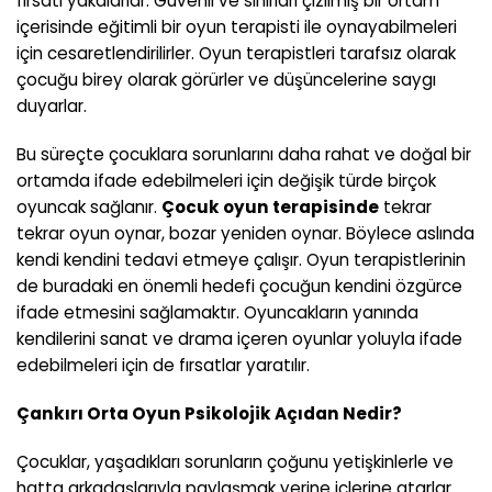
fırsatı yakalarlar. Güvenli ve sınırları çizilmiş bir ortam
içerisinde eğitimli bir oyun terapisti ile oynayabilmeleri
için cesaretlendirilirler. Oyun terapistleri tarafsız olarak
çocuğu birey olarak görürler ve düşüncelerine saygı
duyarlar.
Bu süreçte çocuklara sorunlarını daha rahat ve doğal bir
ortamda ifade edebilmeleri için değişik türde birçok
oyuncak sağlanır.
Çocuk oyun terapisinde
tekrar
tekrar oyun oynar, bozar yeniden oynar. Böylece aslında
kendi kendini tedavi etmeye çalışır. Oyun terapistlerinin
de buradaki en önemli hedefi çocuğun kendini özgürce
ifade etmesini sağlamaktır. Oyuncakların yanında
kendilerini sanat ve drama içeren oyunlar yoluyla ifade
edebilmeleri için de fırsatlar yaratılır.
Çankırı Orta
Oyun Psikolojik Açıdan Nedir?
Çocuklar, yaşadıkları sorunların çoğunu yetişkinlerle ve
hatta arkadaşlarıyla paylaşmak yerine içlerine atarlar.