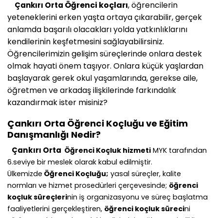
Öğrenci koçları
, öğrencilerin
Çankırı Orta
yeteneklerini erken yaşta ortaya çıkarabilir, gerçek
anlamda başarılı olacakları yolda yatkınlıklarını
kendilerinin keşfetmesini sağlayabilirsiniz.
Öğrencilerimizin gelişim süreçlerinde onlara destek
olmak hayati önem taşıyor. Onlara küçük yaşlardan
başlayarak gerek okul yaşamlarında, gerekse aile,
öğretmen ve arkadaş ilişkilerinde farkındalık
kazandırmak ister misiniz?
Çankırı Orta
Öğrenci Koçluğu ve Eğitim
Danışmanlığı Nedir?
Çankırı Orta
Öğrenci Koçluk hizmeti
MYK tarafından
6.seviye bir meslek olarak kabul edilmiştir.
Ülkemizde
Öğrenci Koçluğu;
yasal süreçler, kalite
normları ve hizmet prosedürleri çerçevesinde;
öğrenci
koçluk süreçleri
nin iş organizasyonu ve süreç başlatma
faaliyetlerini gerçekleştiren,
öğrenci koçluk süreci
ni