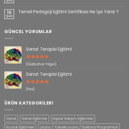
Şub
Temel Pedagoji Eğitimi Sertifikası Ne İşe Yarar ?
15
Şub
GÜNCEL YORUMLAR
Sanat Terapisi Eğitimi
5 üzerinden
(Gülbahar Yılgın)
5
oy aldı
Sanat Terapisi Eğitimi
5 üzerinden
(Pırıl)
5
oy aldı
ÜRÜN KATEGORILERI
Genel
Genel Eğitimler
Kişisel Gelişim Eğitimleri
Koçluk Eğitimleri
Lisans / Yüksek Lisans / Doktora Programları