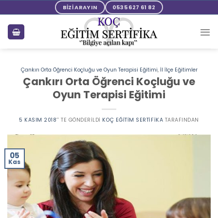
Skip
BİZİ ARAYIN
0535 627 61 82
to
content
Çankırı Orta Öğrenci Koçluğu ve Oyun Terapisi Eğitimi
,
İl İlçe Eğitimler
Çankırı Orta Öğrenci Koçluğu ve
Oyun Terapisi Eğitimi
5 KASIM 2018
’' TE GÖNDERILDI
KOÇ EĞITIM SERTIFIKA
TARAFINDAN
05
Kas