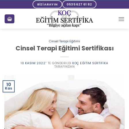
Skip
BİZİ ARAYIN
0535 627 61 82
to
content
Cinsel Terapi Eğitimi
Cinsel Terapi Eğitimi Sertifikası
10 KASIM 2022
’' TE GÖNDERILDI
KOÇ EĞITIM SERTIFIKA
TARAFINDAN
10
Kas