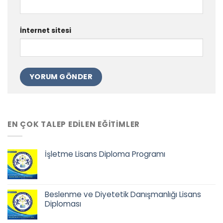
İnternet sitesi
EN ÇOK TALEP EDILEN EĞITIMLER
İşletme Lisans Diploma Programı
Orijinal
Şu
fiyat:
andaki
68.500,00 ₺.
fiyat:
Beslenme ve Diyetetik Danışmanlığı Lisans
52.900,00 ₺.
Diploması
Orijinal
Şu