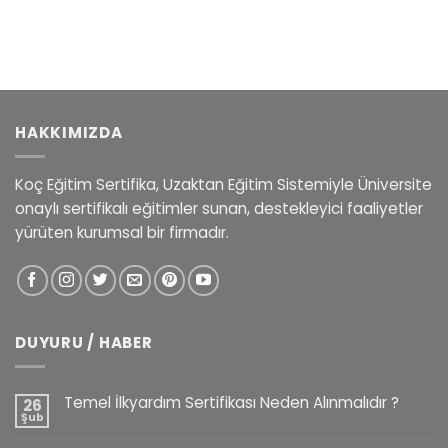
68.500,00 ₺.
fiyat:
52.900,00 ₺.
HAKKIMIZDA
Koç Eğitim Sertifika, Uzaktan Eğitim Sistemiyle Üniversite
onaylı sertifikalı eğitimler sunan, destekleyici faaliyetler
yürüten kurumsal bir firmadır.
DUYURU / HABER
Temel İlkyardım Sertifikası Neden Alınmalıdır ?
26
Şub