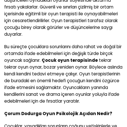
düşünceleri oynadıkları oyunlar sayesinde aktarma
fırsatı yakalarlar. Güvenli ve sınırları çizilmiş bir ortam
içerisinde eğitimli bir oyun terapisti ile oynayabilmeleri
için cesaretlendirilirler. Oyun terapistleri tarafsız olarak
çocuğu birey olarak görürler ve düşüncelerine saygı
duyarlar.
Bu süreçte çocuklara sorunlarını daha rahat ve doğal bir
ortamda ifade edebilmeleri için değişik türde birçok
oyuncak sağlanır.
Çocuk oyun terapisinde
tekrar
tekrar oyun oynar, bozar yeniden oynar. Böylece aslında
kendi kendini tedavi etmeye çalışır. Oyun terapistlerinin
de buradaki en önemli hedefi çocuğun kendini özgürce
ifade etmesini sağlamaktır. Oyuncakların yanında
kendilerini sanat ve drama içeren oyunlar yoluyla ifade
edebilmeleri için de fırsatlar yaratılır.
Çorum Dodurga
Oyun Psikolojik Açıdan Nedir?
Çocuklar, yaşadıkları sorunların çoğunu yetişkinlerle ve