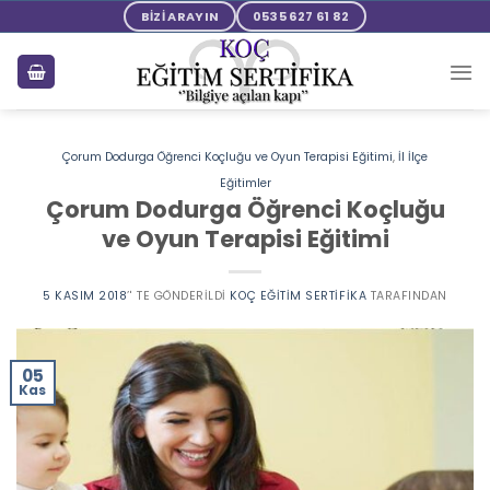
Skip
BİZİ ARAYIN
0535 627 61 82
to
content
Çorum Dodurga Öğrenci Koçluğu ve Oyun Terapisi Eğitimi
,
İl İlçe
Eğitimler
Çorum Dodurga Öğrenci Koçluğu
ve Oyun Terapisi Eğitimi
5 KASIM 2018
’' TE GÖNDERILDI
KOÇ EĞITIM SERTIFIKA
TARAFINDAN
05
Kas