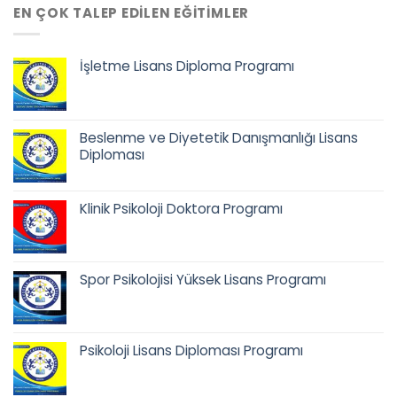
EN ÇOK TALEP EDILEN EĞITIMLER
İşletme Lisans Diploma Programı
Orijinal
Şu
fiyat:
andaki
68.500,00 ₺.
fiyat:
Beslenme ve Diyetetik Danışmanlığı Lisans
52.900,00 ₺.
Diploması
Orijinal
Şu
fiyat:
andaki
Klinik Psikoloji Doktora Programı
68.500,00 ₺.
fiyat:
52.900,00 ₺.
Orijinal
Şu
fiyat:
andaki
65.400,00 ₺.
fiyat:
Spor Psikolojisi Yüksek Lisans Programı
58.400,00 ₺.
Orijinal
Şu
fiyat:
andaki
42.500,00 ₺.
fiyat:
Psikoloji Lisans Diploması Programı
35.900,00 ₺.
Orijinal
Şu
fiyat:
andaki