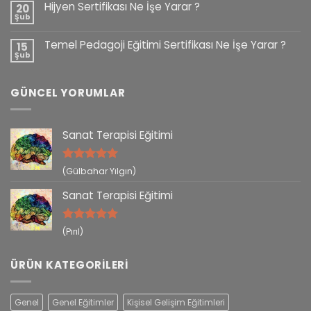
Hijyen Sertifikası Ne İşe Yarar ?
20
Şub
Temel Pedagoji Eğitimi Sertifikası Ne İşe Yarar ?
15
Şub
GÜNCEL YORUMLAR
Sanat Terapisi Eğitimi
5 üzerinden
(Gülbahar Yılgın)
5
oy aldı
Sanat Terapisi Eğitimi
5 üzerinden
(Pırıl)
5
oy aldı
ÜRÜN KATEGORILERI
Genel
Genel Eğitimler
Kişisel Gelişim Eğitimleri