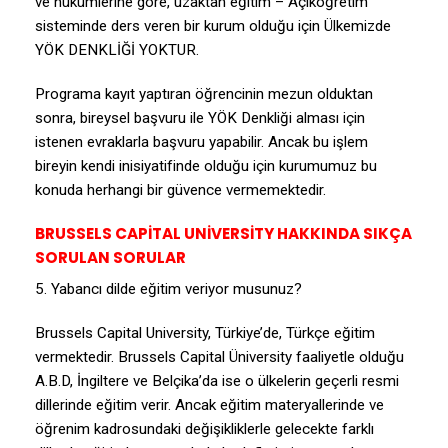
ve hükümlerine göre, uzaktan eğitim – Açıköğretim
sisteminde ders veren bir kurum olduğu için Ülkemizde
YÖK DENKLİĞİ YOKTUR.
Programa kayıt yaptıran öğrencinin mezun olduktan
sonra, bireysel başvuru ile YÖK Denkliği alması için
istenen evraklarla başvuru yapabilir. Ancak bu işlem
bireyin kendi inisiyatifinde olduğu için kurumumuz bu
konuda herhangi bir güvence vermemektedir.
BRUSSELS CAPİTAL UNİVERSİTY HAKKINDA SIKÇA
SORULAN SORULAR
5. Yabancı dilde eğitim veriyor musunuz?
Brussels Capital University, Türkiye’de, Türkçe eğitim
vermektedir. Brussels Capital Üniversity faaliyetle olduğu
A.B.D, İngiltere ve Belçika’da ise o ülkelerin geçerli resmi
dillerinde eğitim verir. Ancak eğitim materyallerinde ve
öğrenim kadrosundaki değişikliklerle gelecekte farklı