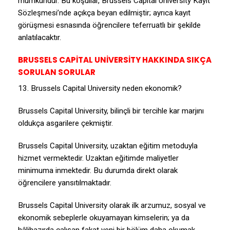
mümkündür. Bu koşullar, Brussels Capital University Kayıt
Sözleşmesi’nde açıkça beyan edilmiştir; ayrıca kayıt
görüşmesi esnasında öğrencilere teferruatlı bir şekilde
anlatılacaktır.
BRUSSELS CAPİTAL UNİVERSİTY HAKKINDA SIKÇA
SORULAN SORULAR
13. Brussels Capital University neden ekonomik?
Brussels Capital University, bilinçli bir tercihle kar marjını
oldukça asgarilere çekmiştir.
Brussels Capital University, uzaktan eğitim metoduyla
hizmet vermektedir. Uzaktan eğitimde maliyetler
minimuma inmektedir. Bu durumda direkt olarak
öğrencilere yansıtılmaktadır.
Brussels Capital University olarak ilk arzumuz, sosyal ve
ekonomik sebeplerle okuyamayan kimselerin; ya da
hâlihazırda çalışan fakat yeni bir bölüm daha okumak