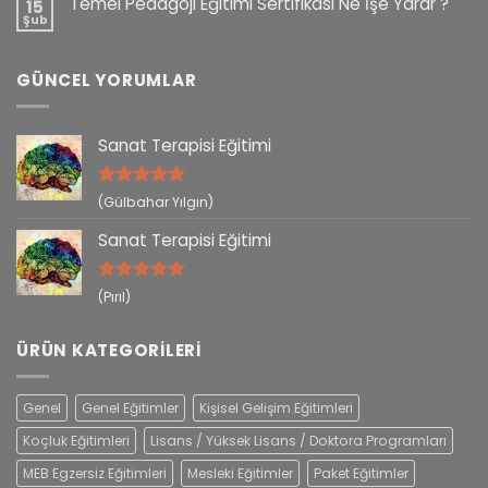
Temel Pedagoji Eğitimi Sertifikası Ne İşe Yarar ?
15
Şub
GÜNCEL YORUMLAR
Sanat Terapisi Eğitimi
5 üzerinden
(Gülbahar Yılgın)
5
oy aldı
Sanat Terapisi Eğitimi
5 üzerinden
(Pırıl)
5
oy aldı
ÜRÜN KATEGORILERI
Genel
Genel Eğitimler
Kişisel Gelişim Eğitimleri
Koçluk Eğitimleri
Lisans / Yüksek Lisans / Doktora Programları
MEB Egzersiz Eğitimleri
Mesleki Eğitimler
Paket Eğitimler