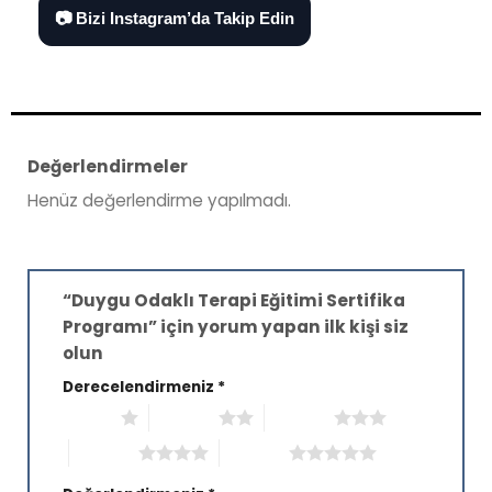
📷 Bizi Instagram’da Takip Edin
Değerlendirmeler
Henüz değerlendirme yapılmadı.
“Duygu Odaklı Terapi Eğitimi Sertifika
Programı” için yorum yapan ilk kişi siz
olun
Derecelendirmeniz
*
1/5 yıldız
2/5 yıldız
3/5 yıldız
4/5 yıldız
5/5 yıldız