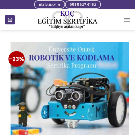
BİZİ ARAYIN
0535 627 61 82
-23%