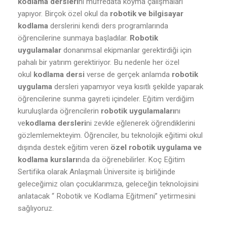
kodlama dersleri
ni müfredata koyma çalışmaları
yapıyor. Birçok özel okul da
robotik ve bilgisayar
kodlama
derslerini kendi ders programlarında
öğrencilerine sunmaya başladılar.
Robotik
uygulamalar
donanımsal ekipmanlar gerektirdiği için
pahalı bir yatırım gerektiriyor. Bu nedenle her özel
okul
kodlama dersi
verse de gerçek anlamda
robotik
uygulama
dersleri yapamıyor veya kısıtlı şekilde yaparak
öğrencilerine sunma gayreti içindeler. Eğitim verdiğim
kuruluşlarda öğrencilerin
robotik uygulamaları
nı
ve
kodlama dersleri
ni zevkle eğlenerek öğrendiklerini
gözlemlemekteyim. Öğrenciler, bu teknolojik eğitimi okul
dışında destek eğitim veren
özel robotik uygulama ve
kodlama kursları
nda da öğrenebilirler. Koç Eğitim
Sertifika olarak Anlaşmalı Üniversite iş birliğinde
geleceğimiz olan çocuklarımıza, geleceğin teknolojisini
anlatacak “ Robotik ve Kodlama Eğitmeni” yetirmesini
sağlıyoruz.