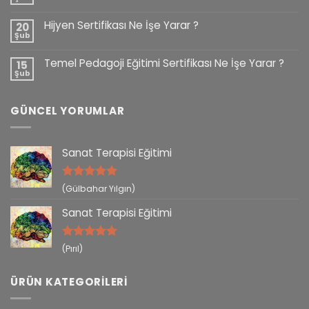
Hijyen Sertifikası Ne İşe Yarar ?
20
Şub
Temel Pedagoji Eğitimi Sertifikası Ne İşe Yarar ?
15
Şub
GÜNCEL YORUMLAR
Sanat Terapisi Eğitimi
5 üzerinden
(Gülbahar Yılgın)
5
oy aldı
Sanat Terapisi Eğitimi
5 üzerinden
(Pırıl)
5
oy aldı
ÜRÜN KATEGORILERI