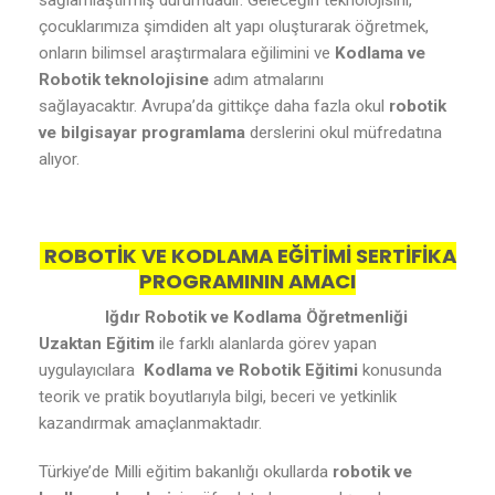
sağlamlaştırmış durumdadır. Geleceğin teknolojisini,
çocuklarımıza şimdiden alt yapı oluşturarak öğretmek,
onların bilimsel araştırmalara eğilimini ve
Kodlama ve
Robotik teknolojisine
adım atmalarını
sağlayacaktır. Avrupa’da gittikçe daha fazla okul
robotik
ve bilgisayar programlama
derslerini okul müfredatına
alıyor.
ROBOTİK VE KODLAMA EĞİTİMİ SERTİFİKA
PROGRAMININ AMACI
Iğdır Robotik ve Kodlama Öğretmenliği
Uzaktan Eğitim
ile farklı alanlarda görev yapan
uygulayıcılara
Kodlama ve Robotik Eğitimi
konusunda
teorik ve pratik boyutlarıyla bilgi, beceri ve yetkinlik
kazandırmak amaçlanmaktadır.
Türkiye’de Milli eğitim bakanlığı okullarda
robotik ve