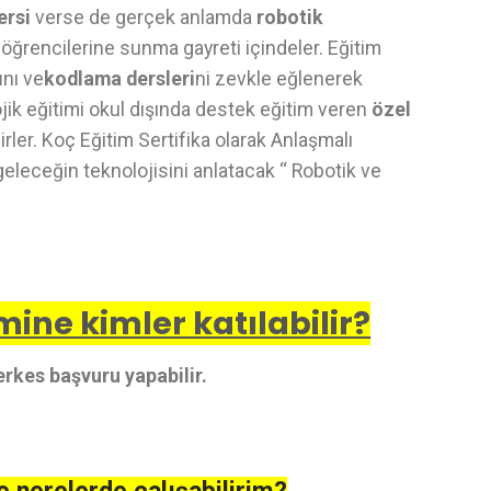
ersi
verse de gerçek anlamda
robotik
 öğrencilerine sunma gayreti içindeler. Eğitim
ı
nı ve
kodlama dersleri
ni zevkle eğlenerek
jik eğitimi okul dışında destek eğitim veren
özel
rler. Koç Eğitim Sertifika olarak Anlaşmalı
geleceğin teknolojisini anlatacak “ Robotik ve
ine kimler katılabilir?
rkes başvuru yapabilir.