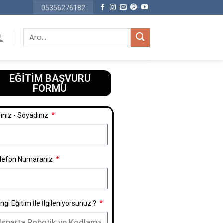
05356276182
EĞİTİM BAŞVURU
FORMU​
ınız - Soyadınız
lefon Numaranız
ngi Eğitim İle İlgileniyorsunuz ?