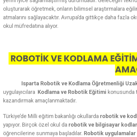
yerini iyice sağlamlaştırmış durumdadır. Geleceğin teknol
oluşturarak öğretmek, onların bilimsel araştırmalara eğil
atmalarını sağlayacaktır. Avrupa’da gittikçe daha fazla o
okul müfredatına alıyor.
ROBOTİK VE KODLAMA EĞİTİM
AMA
Isparta Robotik ve Kodlama Öğretmenliği Uza
uygulayıcılara
Kodlama ve Robotik Eğitimi
konusunda teo
kazandırmak amaçlanmaktadır.
Türkiye’de Milli eğitim bakanlığı okullarda
robotik ve kod
yapıyor. Birçok özel okul da
robotik ve bilgisayar kodl
öğrencilerine sunmaya başladılar.
Robotik uygulamalar