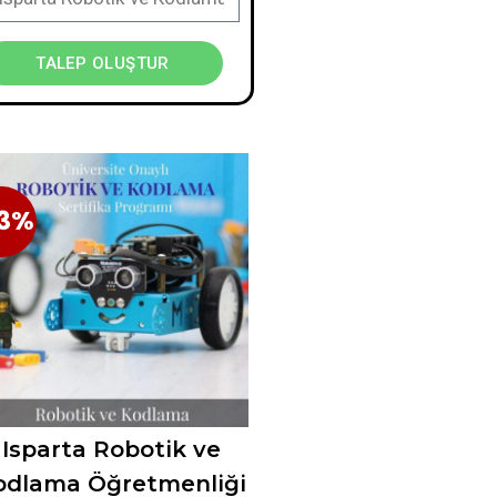
TALEP OLUŞTUR
3%
23%
Isparta Robotik ve
odlama Öğretmenliği