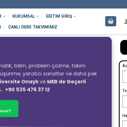
R
KURUMSAL
EĞITIM GIRIŞ
M
CANLI DERS TAKVIMIMIZ
atik, bilim, problem çözme, takım
Ad
ı düşünme, yaratıcı sanatlar ve daha pek
iversite Onaylı
ve
MEB de Geçerli
n…
+90 535 476 37 12
Te
siniz?
Ha