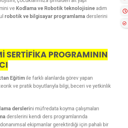
ojisini, çocuklarımıza şimdiden alt yapı
imini ve
Kodlama ve Robotik teknolojisine
adım
kul
robotik ve bilgisayar programlama
derslerini
İ SERTİFİKA PROGRAMININ
CI
ktan Eğitim
ile farklı alanlarda görev yapan
rik ve pratik boyutlarıyla bilgi, beceri ve yetkinlik
lama dersleri
ni müfredata koyma çalışmaları
ama
derslerini kendi ders programlarında
donanımsal ekipmanlar gerektirdiği için pahalı bir