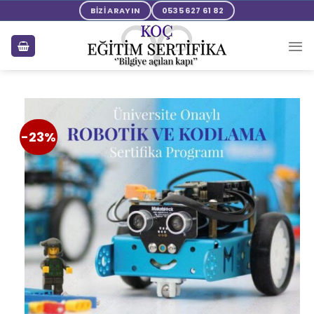
BİZİ ARAYIN
0535 627 61 82
-23%