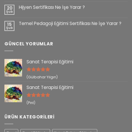
Hijyen Sertifikası Ne İşe Yarar ?
20
Şub
Temel Pedagoji Eğitimi Sertifikası Ne İşe Yarar ?
15
Şub
GÜNCEL YORUMLAR
Sanat Terapisi Eğitimi
5 üzerinden
(Gülbahar Yılgın)
5
oy aldı
Sanat Terapisi Eğitimi
5 üzerinden
(Pırıl)
5
oy aldı
ÜRÜN KATEGORILERI