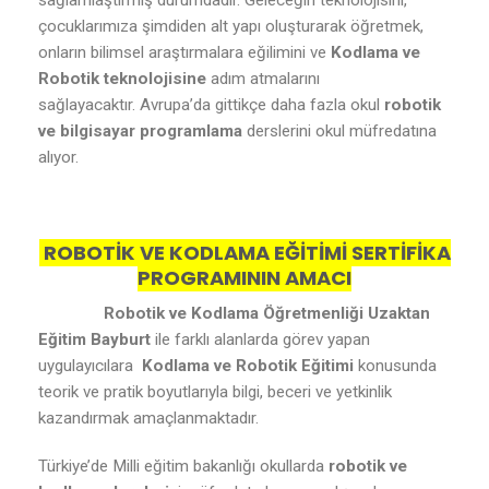
sağlamlaştırmış durumdadır. Geleceğin teknolojisini,
çocuklarımıza şimdiden alt yapı oluşturarak öğretmek,
onların bilimsel araştırmalara eğilimini ve
Kodlama ve
Robotik teknolojisine
adım atmalarını
sağlayacaktır. Avrupa’da gittikçe daha fazla okul
robotik
ve bilgisayar programlama
derslerini okul müfredatına
alıyor.
ROBOTİK VE KODLAMA EĞİTİMİ SERTİFİKA
PROGRAMININ AMACI
Robotik ve Kodlama Öğretmenliği Uzaktan
Eğitim Bayburt
ile farklı alanlarda görev yapan
uygulayıcılara
Kodlama ve Robotik Eğitimi
konusunda
teorik ve pratik boyutlarıyla bilgi, beceri ve yetkinlik
kazandırmak amaçlanmaktadır.
Türkiye’de Milli eğitim bakanlığı okullarda
robotik ve