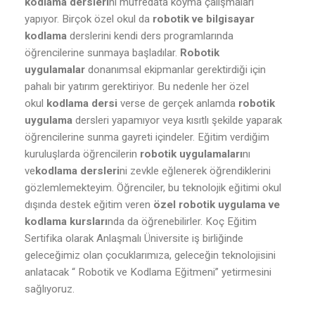
kodlama dersleri
ni müfredata koyma çalışmaları
yapıyor. Birçok özel okul da
robotik ve bilgisayar
kodlama
derslerini kendi ders programlarında
öğrencilerine sunmaya başladılar.
Robotik
uygulamalar
donanımsal ekipmanlar gerektirdiği için
pahalı bir yatırım gerektiriyor. Bu nedenle her özel
okul
kodlama dersi
verse de gerçek anlamda
robotik
uygulama
dersleri yapamıyor veya kısıtlı şekilde yaparak
öğrencilerine sunma gayreti içindeler. Eğitim verdiğim
kuruluşlarda öğrencilerin
robotik uygulamaları
nı
ve
kodlama dersleri
ni zevkle eğlenerek öğrendiklerini
gözlemlemekteyim. Öğrenciler, bu teknolojik eğitimi okul
dışında destek eğitim veren
özel robotik uygulama ve
kodlama kursları
nda da öğrenebilirler. Koç Eğitim
Sertifika olarak Anlaşmalı Üniversite iş birliğinde
geleceğimiz olan çocuklarımıza, geleceğin teknolojisini
anlatacak “ Robotik ve Kodlama Eğitmeni” yetirmesini
sağlıyoruz.