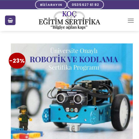
BİZİ ARAYIN
0535 627 61 82
-23%