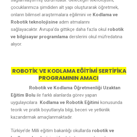
sağlamlaştırmış durumdadır. Geleceğin teknolojisini,
çocuklarımıza şimdiden alt yapı oluşturarak öğretmek,
onların bilimsel araştırmalara eğilimini ve
Kodlama ve
Robotik teknolojisine
adım atmalarını
sağlayacaktır. Avrupa’da gittikçe daha fazla okul
robotik
ve bilgisayar programlama
derslerini okul müfredatına
alıyor.
ROBOTİK VE KODLAMA EĞİTİMİ SERTİFİKA
PROGRAMININ AMACI
Robotik ve Kodlama Öğretmenliği Uzaktan
Eğitim Bolu
ile farklı alanlarda görev yapan
uygulayıcılara
Kodlama ve Robotik Eğitimi
konusunda
teorik ve pratik boyutlarıyla bilgi, beceri ve yetkinlik
kazandırmak amaçlanmaktadır.
Türkiye’de Milli eğitim bakanlığı okullarda
robotik ve