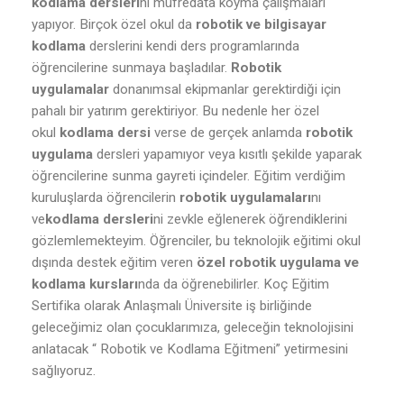
kodlama dersleri
ni müfredata koyma çalışmaları
yapıyor. Birçok özel okul da
robotik ve bilgisayar
kodlama
derslerini kendi ders programlarında
öğrencilerine sunmaya başladılar.
Robotik
uygulamalar
donanımsal ekipmanlar gerektirdiği için
pahalı bir yatırım gerektiriyor. Bu nedenle her özel
okul
kodlama dersi
verse de gerçek anlamda
robotik
uygulama
dersleri yapamıyor veya kısıtlı şekilde yaparak
öğrencilerine sunma gayreti içindeler. Eğitim verdiğim
kuruluşlarda öğrencilerin
robotik uygulamaları
nı
ve
kodlama dersleri
ni zevkle eğlenerek öğrendiklerini
gözlemlemekteyim. Öğrenciler, bu teknolojik eğitimi okul
dışında destek eğitim veren
özel robotik uygulama ve
kodlama kursları
nda da öğrenebilirler. Koç Eğitim
Sertifika olarak Anlaşmalı Üniversite iş birliğinde
geleceğimiz olan çocuklarımıza, geleceğin teknolojisini
anlatacak “ Robotik ve Kodlama Eğitmeni” yetirmesini
sağlıyoruz.