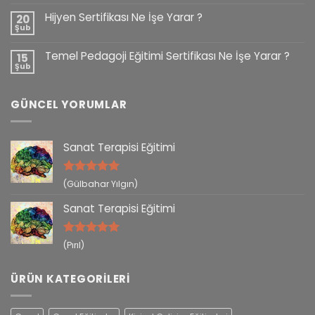
Hijyen Sertifikası Ne İşe Yarar ?
20
Şub
Temel Pedagoji Eğitimi Sertifikası Ne İşe Yarar ?
15
Şub
GÜNCEL YORUMLAR
Sanat Terapisi Eğitimi
5 üzerinden
(Gülbahar Yılgın)
5
oy aldı
Sanat Terapisi Eğitimi
5 üzerinden
(Pırıl)
5
oy aldı
ÜRÜN KATEGORILERI