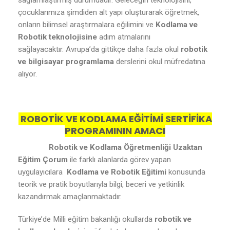
sağlamlaştırmış durumdadır. Geleceğin teknolojisini,
çocuklarımıza şimdiden alt yapı oluşturarak öğretmek,
onların bilimsel araştırmalara eğilimini ve
Kodlama ve
Robotik teknolojisine
adım atmalarını
sağlayacaktır. Avrupa’da gittikçe daha fazla okul
robotik
ve bilgisayar programlama
derslerini okul müfredatına
alıyor.
ROBOTİK VE KODLAMA EĞİTİMİ SERTİFİKA
PROGRAMININ AMACI
Robotik ve Kodlama Öğretmenliği Uzaktan
Eğitim Çorum
ile farklı alanlarda görev yapan
uygulayıcılara
Kodlama ve Robotik Eğitimi
konusunda
teorik ve pratik boyutlarıyla bilgi, beceri ve yetkinlik
kazandırmak amaçlanmaktadır.
Türkiye’de Milli eğitim bakanlığı okullarda
robotik ve