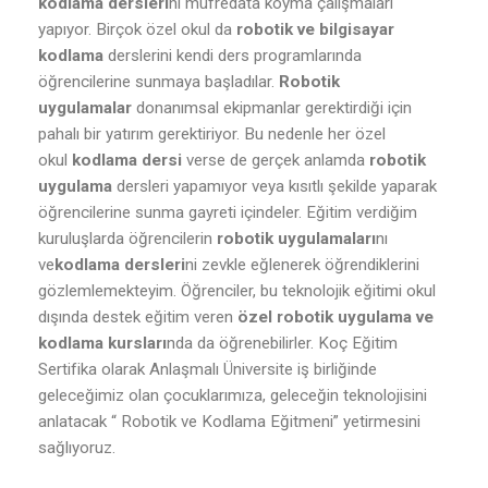
kodlama dersleri
ni müfredata koyma çalışmaları
yapıyor. Birçok özel okul da
robotik ve bilgisayar
kodlama
derslerini kendi ders programlarında
öğrencilerine sunmaya başladılar.
Robotik
uygulamalar
donanımsal ekipmanlar gerektirdiği için
pahalı bir yatırım gerektiriyor. Bu nedenle her özel
okul
kodlama dersi
verse de gerçek anlamda
robotik
uygulama
dersleri yapamıyor veya kısıtlı şekilde yaparak
öğrencilerine sunma gayreti içindeler. Eğitim verdiğim
kuruluşlarda öğrencilerin
robotik uygulamaları
nı
ve
kodlama dersleri
ni zevkle eğlenerek öğrendiklerini
gözlemlemekteyim. Öğrenciler, bu teknolojik eğitimi okul
dışında destek eğitim veren
özel robotik uygulama ve
kodlama kursları
nda da öğrenebilirler. Koç Eğitim
Sertifika olarak Anlaşmalı Üniversite iş birliğinde
geleceğimiz olan çocuklarımıza, geleceğin teknolojisini
anlatacak “ Robotik ve Kodlama Eğitmeni” yetirmesini
sağlıyoruz.