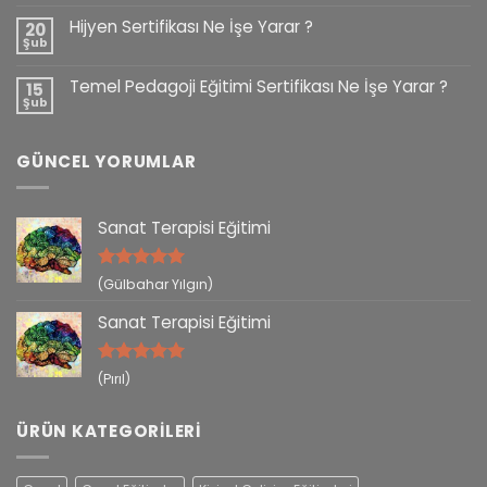
Hijyen Sertifikası Ne İşe Yarar ?
20
Şub
Temel Pedagoji Eğitimi Sertifikası Ne İşe Yarar ?
15
Şub
GÜNCEL YORUMLAR
Sanat Terapisi Eğitimi
5 üzerinden
(Gülbahar Yılgın)
5
oy aldı
Sanat Terapisi Eğitimi
5 üzerinden
(Pırıl)
5
oy aldı
ÜRÜN KATEGORILERI