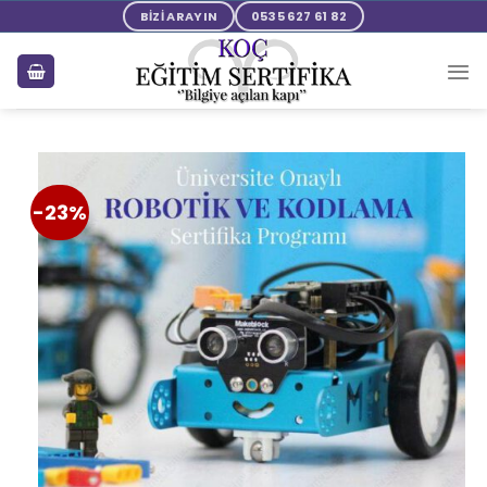
BİZİ ARAYIN
0535 627 61 82
-23%