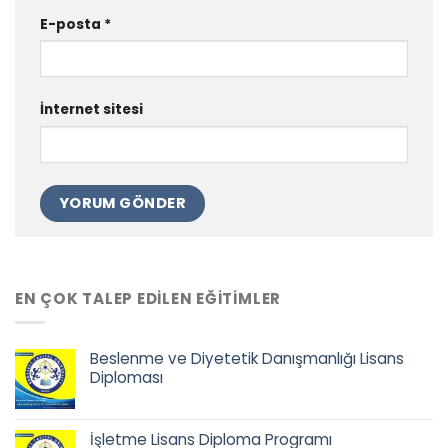
E-posta
*
İnternet sitesi
EN ÇOK TALEP EDILEN EĞITIMLER
Beslenme ve Diyetetik Danışmanlığı Lisans
Diploması
Orijinal
Şu
fiyat:
andaki
İşletme Lisans Diploma Programı
68.500,00 ₺.
fiyat: