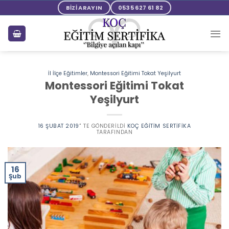
Skip
BİZİ ARAYIN
0535 627 61 82
to
content
İl İlçe Eğitimler
,
Montessori Eğitimi Tokat Yeşilyurt
Montessori Eğitimi Tokat
Yeşilyurt
16 ŞUBAT 2019
’' TE GÖNDERILDI
KOÇ EĞITIM SERTIFIKA
TARAFINDAN
16
Şub