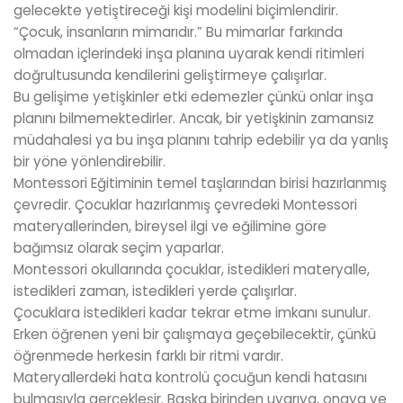
gelecekte yetiştireceği kişi modelini biçimlendirir.
“Çocuk, insanların mimarıdır.” Bu mimarlar farkında
olmadan içlerindeki inşa planına uyarak kendi ritimleri
doğrultusunda kendilerini geliştirmeye çalışırlar.
Bu gelişime yetişkinler etki edemezler çünkü onlar inşa
planını bilmemektedirler. Ancak, bir yetişkinin zamansız
müdahalesi ya bu inşa planını tahrip edebilir ya da yanlış
bir yöne yönlendirebilir.
Montessori Eğitiminin temel taşlarından birisi hazırlanmış
çevredir. Çocuklar hazırlanmış çevredeki Montessori
materyallerinden, bireysel ilgi ve eğilimine göre
bağımsız olarak seçim yaparlar.
Montessori okullarında çocuklar, istedikleri materyalle,
istedikleri zaman, istedikleri yerde çalışırlar.
Çocuklara istedikleri kadar tekrar etme imkanı sunulur.
Erken öğrenen yeni bir çalışmaya geçebilecektir, çünkü
öğrenmede herkesin farklı bir ritmi vardır.
Materyallerdeki hata kontrolü çocuğun kendi hatasını
bulmasıyla gerçekleşir. Başka birinden uyarıya, onaya ve