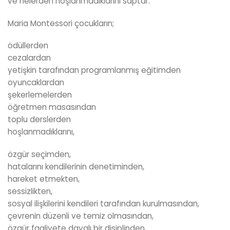
ve nelerden hoşlanmadıklarını saptar.
Maria Montessori çocukların;
ödüllerden
cezalardan
yetişkin tarafından programlanmış eğitimden
oyuncaklardan
şekerlemelerden
öğretmen masasından
toplu derslerden
hoşlanmadıklarını,
özgür seçimden,
hatalarını kendilerinin denetiminden,
hareket etmekten,
sessizlikten,
sosyal ilişkilerini kendileri tarafından kurulmasından,
çevrenin düzenli ve temiz olmasından,
özgür faaliyete dayalı bir disiplinden,