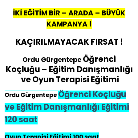
İKİ EĞİTİM BİR – ARADA – BÜYÜK
KAMPANYA !
KAÇIRILMAYACAK FIRSAT !
Öğrenci
Ordu Gürgentepe
Koçluğu – Eğitim Danışmanlığı
ve Oyun Terapisi Eğitimi
Öğrenci Koçluğu
Ordu Gürgentepe
ve Eğitim Danışmanlığı Eğitimi
120 saat
Oyun Terapisi Eğitimi 100 saat