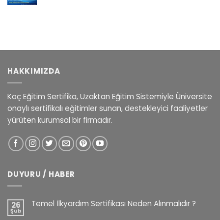
fiyat:
andaki
42.500,00 ₺.
fiyat:
35.900,00 ₺.
HAKKIMIZDA
Koç Eğitim Sertifika, Uzaktan Eğitim Sistemiyle Üniversite
onaylı sertifikalı eğitimler sunan, destekleyici faaliyetler
yürüten kurumsal bir firmadır.
DUYURU / HABER
Temel İlkyardım Sertifikası Neden Alınmalıdır ?
26
Şub