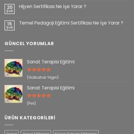
Hijyen Sertifikası Ne İşe Yarar ?
20
Şub
Temel Pedagoji Eğitimi Sertifikası Ne İşe Yarar ?
15
Şub
GÜNCEL YORUMLAR
Sanat Terapisi Eğitimi
5 üzerinden
(Gülbahar Yılgın)
5
oy aldı
Sanat Terapisi Eğitimi
5 üzerinden
(Pırıl)
5
oy aldı
ÜRÜN KATEGORILERI
Genel
Genel Eğitimler
Kişisel Gelişim Eğitimleri