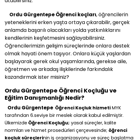
atabilirsiniz.
Öğrenci koçları
, öğrencilerin
Ordu Gürgentepe
yeteneklerini erken yaşta ortaya çıkarabilir, gerçek
anlamda başarılı olacakları yolda yatkınlıklarını
kendilerinin keşfetmesini sağlayabilirsiniz.
Öğrencilerimizin gelişim süreçlerinde onlara destek
olmak hayati önem taşıyor. Onlara küçük yaşlardan
başlayarak gerek okul yaşamlarında, gerekse aile,
öğretmen ve arkadaş ilişkilerinde farkındalık
kazandırmak ister misiniz?
Ordu Gürgentepe
Öğrenci Koçluğu ve
Eğitim Danışmanlığı Nedir?
Ordu Gürgentepe
Öğrenci Koçluk hizmeti
MYK
tarafından 6.seviye bir meslek olarak kabul edilmiştir.
Ülkemizde
Öğrenci Koçluğu;
yasal süreçler, kalite
normları ve hizmet prosedürleri çerçevesinde;
öğrenci
koçluk süreçleri
nin iş organizasyonu ve süreç başlatma