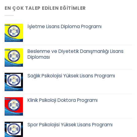
EN ÇOK TALEP EDILEN EĞITIMLER
İşletme Lisans Diploma Programı
Orijinal
Şu
fiyat:
andaki
68.500,00 ₺.
fiyat:
Beslenme ve Diyetetik Danışmanlığı Lisans
52.900,00 ₺.
Diploması
Orijinal
Şu
fiyat:
andaki
Sağlık Psikolojisi Yüksek Lisans Programı
68.500,00 ₺.
fiyat:
52.900,00 ₺.
Orijinal
Şu
fiyat:
andaki
42.500,00 ₺.
fiyat:
Klinik Psikoloji Doktora Programı
35.900,00 ₺.
Orijinal
Şu
fiyat:
andaki
65.400,00 ₺.
fiyat:
Spor Psikolojisi Yüksek Lisans Programı
58.400,00 ₺.
Orijinal
Şu