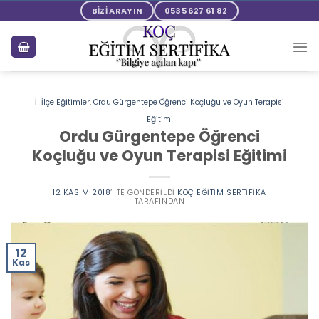
Skip
BİZİ ARAYIN
0535 627 61 82
to
content
İl İlçe Eğitimler
,
Ordu Gürgentepe Öğrenci Koçluğu ve Oyun Terapisi
Eğitimi
Ordu Gürgentepe Öğrenci
Koçluğu ve Oyun Terapisi Eğitimi
12 KASIM 2018
’' TE GÖNDERILDI
KOÇ EĞITIM SERTIFIKA
TARAFINDAN
12
Kas