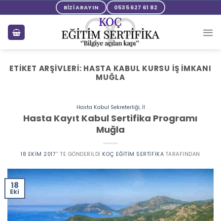
Skip
BİZİ ARAYIN
0535 627 61 82
to
content
ETIKET ARŞIVLERI:
HASTA KABUL KURSU İŞ İMKANI
MUĞLA
Hasta Kabul Sekreterliği
,
İl
Hasta Kayıt Kabul Sertifika Programı
Muğla
18 EKIM 2017
’' TE GÖNDERILDI
KOÇ EĞITIM SERTIFIKA
TARAFINDAN
18
Eki