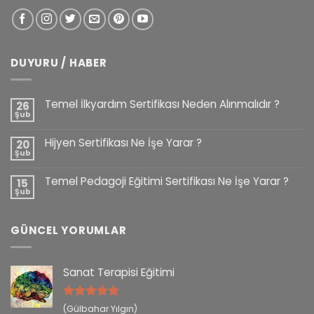
DUYURU / HABER
Temel İlkyardım Sertifikası Neden Alınmalıdır ?
26
Şub
Hijyen Sertifikası Ne İşe Yarar ?
20
Şub
Temel Pedagoji Eğitimi Sertifikası Ne İşe Yarar ?
15
Şub
GÜNCEL YORUMLAR
Sanat Terapisi Eğitimi
5 üzerinden
(Gülbahar Yılgın)