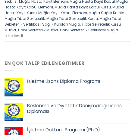
Yetkilisi
,
Muğla Hasta Kayıt Elemanı
,
Muğla Hasta Kayıt Kabul
,
Muğla
Hasta Kayıt Kabul Elemanı
,
Muğla Hasta Kayıt Kabul Kursu
,
Muğla
Hasta Kayıt Kursu
,
Muğla Kayıt Kabul Elemanı
,
Muğla Sağlık Kursları
,
Muğla Tıbbi Sekreterlik
,
Muğla Tıbbi Sekreterlik Kursu
,
Muğla Tıbbi
Sekreterlik Sertifikası
,
Sağlık Kursları Muğla
,
Tıbbi Sekreterlik Kursu
Muğla
,
Tıbbi Sekreterlik Muğla
,
Tıbbi Sekreterlik Sertifikası Muğla
etiketlendi
EN ÇOK TALEP EDILEN EĞITIMLER
İşletme Lisans Diploma Programı
Orijinal
Şu
fiyat:
andaki
68.500,00 ₺.
fiyat:
Beslenme ve Diyetetik Danışmanlığı Lisans
52.900,00 ₺.
Diploması
Orijinal
Şu
fiyat:
andaki
İşletme Doktora Programı (Ph.D)
68.500,00 ₺.
fiyat: