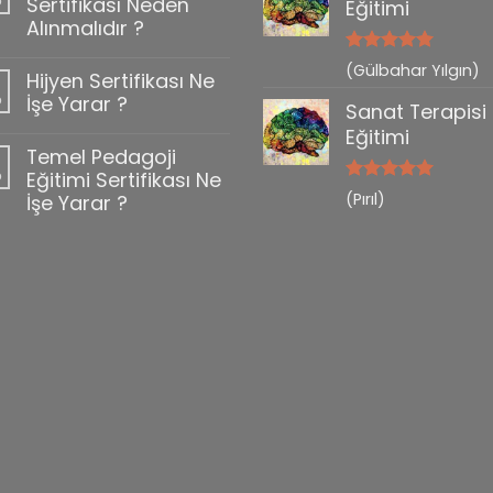
b
Sertifikası Neden
Eğitimi
Alınmalıdır ?
5 üzerinden
(Gülbahar Yılgın)
Hijyen Sertifikası Ne
0
5
oy aldı
b
İşe Yarar ?
Sanat Terapisi
Eğitimi
Temel Pedagoji
b
Eğitimi Sertifikası Ne
5 üzerinden
(Pırıl)
İşe Yarar ?
5
oy aldı