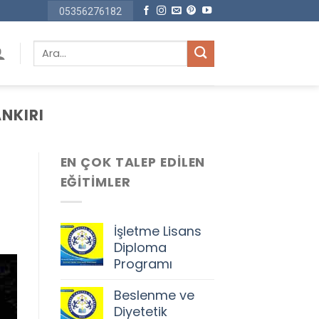
05356276182
Ara:
NKIRI
EN ÇOK TALEP EDILEN
EĞITIMLER
İşletme Lisans
Diploma
Programı
Orijinal
Şu
Beslenme ve
fiyat:
andaki
Diyetetik
68.500,00 ₺.
fiyat: