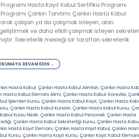
a Programı Hasta Kayıt Kabul Sertifika Programı
a Programı Çankırı Tanıtımı: Çankırı Hasta Kabul
olarak çalışan ya da çalışmak isteyen, alan
geliştirmek ve daha etkili çalışmak isteyen sekreter
ştır. Sekreterlik mesleği bir taraftan sekreterlik
OKUMAYA DEVAM EDIN
→
kırı Hasta Kabul
,
Çankırı Hasta Kabul Alımları
,
Çankırı Hasta Ka
rı Hasta Kabul Elemanı Alımı
,
Çankırı Hasta Kabul Görevlisi
,
Çankı
bul İşlemleri Kursu
,
Çankırı Hasta Kabul Kayıt
,
Çankırı Hasta Kab
ursu
,
Çankırı Hasta Kabul Kursları
,
Çankırı Hasta Kabul Kursu
,
Çan
 Kabul Kursu Nedir
,
Çankırı Hasta Kabul Personeli
,
Çankırı Hasta
erliği
,
Çankırı Hasta Kabul Sekreterliği Kursu
,
Çankırı Hasta Kabu
kırı Hasta Kayıt Elemanı
,
Çankırı Hasta Kayıt Kabul
,
Çankırı Has
abul Kursu
,
Çankırı Hasta Kayıt Kursu
,
Çankırı Kayıt Kabul Elemanı