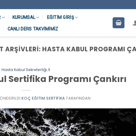
R
KURUMSAL
EĞITIM GIRIŞ
CANLI DERS TAKVIMIMIZ
T ARŞIVLERI:
HASTA KABUL PROGRAMI ÇA
Hasta Kabul Sekreterliği
,
İl
l Sertifika Programı Çankırı
 GÖNDERILDI
KOÇ EĞITIM SERTIFIKA
TARAFINDAN