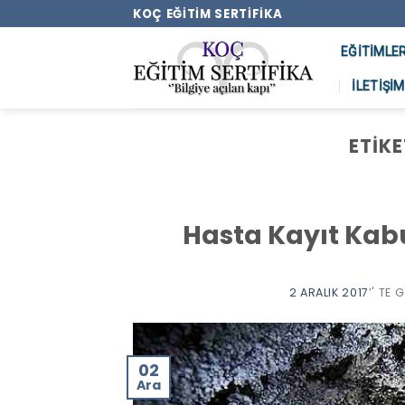
Skip
KOÇ EĞITIM SERTIFIKA
to
EĞITIMLE
content
İLETIŞIM
ETIKE
Hasta Kayıt Kabu
2 ARALIK 2017
’' TE
02
Ara