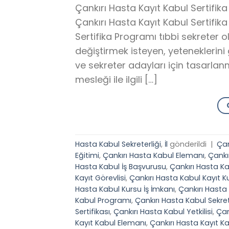
Çankırı Hasta Kayıt Kabul Sertifik
Çankırı Hasta Kayıt Kabul Sertifik
Sertifika Programı tıbbi sekreter 
değiştirmek isteyen, yeteneklerini 
ve sekreter adayları için tasarlanmı
mesleği ile ilgili […]
Hasta Kabul Sekreterliği
,
İl
gönderildi
|
Çan
Eğitimi
,
Çankırı Hasta Kabul Elemanı
,
Çankı
Hasta Kabul İş Başvurusu
,
Çankırı Hasta Ka
Kayıt Görevlisi
,
Çankırı Hasta Kabul Kayıt K
Hasta Kabul Kursu İş İmkanı
,
Çankırı Hasta
Kabul Programı
,
Çankırı Hasta Kabul Sekret
Sertifikası
,
Çankırı Hasta Kabul Yetkilisi
,
Çan
Kayıt Kabul Elemanı
,
Çankırı Hasta Kayıt K