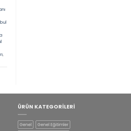
anı
bul
a
l
rı
,
ÜRÜN KATEGORILERI
Genel
Genel Eğitimler