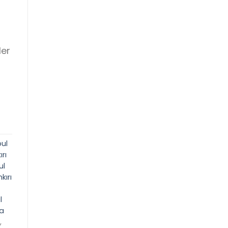
ler
bul
rı
ul
kırı
l
ta
,