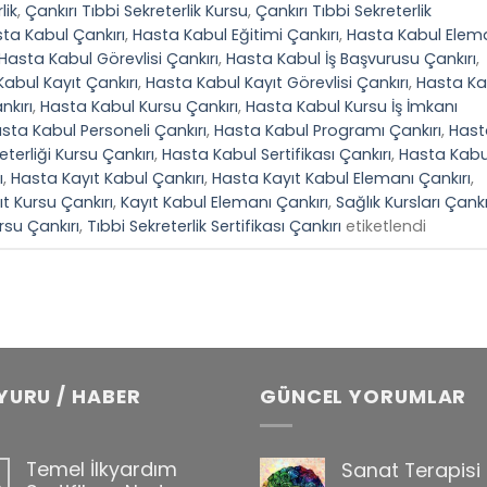
lik
,
Çankırı Tıbbi Sekreterlik Kursu
,
Çankırı Tıbbi Sekreterlik
ta Kabul Çankırı
,
Hasta Kabul Eğitimi Çankırı
,
Hasta Kabul Elem
Hasta Kabul Görevlisi Çankırı
,
Hasta Kabul İş Başvurusu Çankırı
,
abul Kayıt Çankırı
,
Hasta Kabul Kayıt Görevlisi Çankırı
,
Hasta Ka
nkırı
,
Hasta Kabul Kursu Çankırı
,
Hasta Kabul Kursu İş İmkanı
sta Kabul Personeli Çankırı
,
Hasta Kabul Programı Çankırı
,
Hast
terliği Kursu Çankırı
,
Hasta Kabul Sertifikası Çankırı
,
Hasta Kabu
ı
,
Hasta Kayıt Kabul Çankırı
,
Hasta Kayıt Kabul Elemanı Çankırı
,
t Kursu Çankırı
,
Kayıt Kabul Elemanı Çankırı
,
Sağlık Kursları Çankı
ursu Çankırı
,
Tıbbi Sekreterlik Sertifikası Çankırı
etiketlendi
YURU / HABER
GÜNCEL YORUMLAR
Temel İlkyardım
Sanat Terapisi