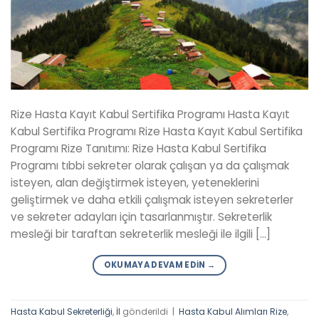
Rize Hasta Kayıt Kabul Sertifika Programı Hasta Kayıt
Kabul Sertifika Programı Rize Hasta Kayıt Kabul Sertifika
Programı Rize Tanıtımı: Rize Hasta Kabul Sertifika
Programı tıbbi sekreter olarak çalışan ya da çalışmak
isteyen, alan değiştirmek isteyen, yeteneklerini
geliştirmek ve daha etkili çalışmak isteyen sekreterler
ve sekreter adayları için tasarlanmıştır. Sekreterlik
mesleği bir taraftan sekreterlik mesleği ile ilgili […]
OKUMAYA DEVAM EDIN
→
Hasta Kabul Sekreterliği
,
İl
gönderildi
|
Hasta Kabul Alımları Rize
,