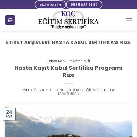
Skip
BİZİ ARAYIN
0535 627 61 82
to
content
ETIKET ARŞIVLERI:
HASTA KABUL SERTIFIKASI RIZE
Hasta Kabul Sekreterliği
,
İl
Hasta Kayıt Kabul Sertifika Programı
Rize
24 EYLÜL 2017
’' TE GÖNDERILDI
KOÇ EĞITIM SERTIFIKA
TARAFINDAN
24
Eyl