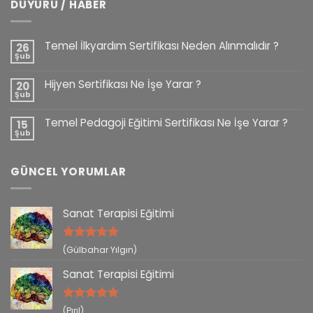
DUYURU / HABER
Temel İlkyardım Sertifikası Neden Alınmalıdır ?
26
Şub
Hijyen Sertifikası Ne İşe Yarar ?
20
Şub
Temel Pedagoji Eğitimi Sertifikası Ne İşe Yarar ?
15
Şub
GÜNCEL YORUMLAR
Sanat Terapisi Eğitimi
5 üzerinden
(Gülbahar Yılgın)
5
oy aldı
Sanat Terapisi Eğitimi
5 üzerinden
(Pırıl)