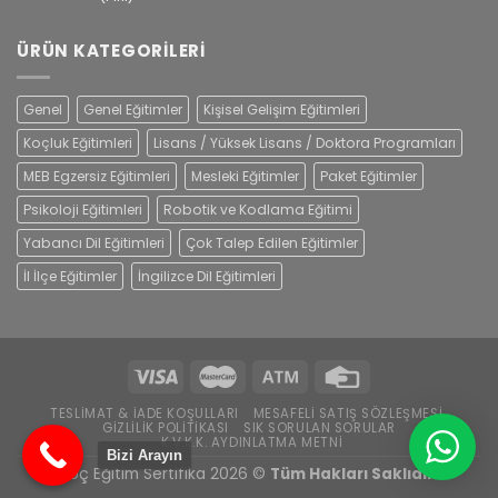
5
oy aldı
ÜRÜN KATEGORILERI
Genel
Genel Eğitimler
Kişisel Gelişim Eğitimleri
Koçluk Eğitimleri
Lisans / Yüksek Lisans / Doktora Programları
MEB Egzersiz Eğitimleri
Mesleki Eğitimler
Paket Eğitimler
Psikoloji Eğitimleri
Robotik ve Kodlama Eğitimi
Yabancı Dil Eğitimleri
Çok Talep Edilen Eğitimler
İl İlçe Eğitimler
İngilizce Dil Eğitimleri
TESLIMAT & İADE KOŞULLARI
MESAFELI SATIŞ SÖZLEŞMESI
GIZLILIK POLITIKASI
SIK SORULAN SORULAR
K.V.K.K. AYDINLATMA METNI
Bizi Arayın
Koç Eğitim Sertifika 2026 ©
Tüm Hakları Saklıdır.