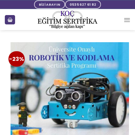
BİZİ ARAYIN
0535 627 61 82
-23%