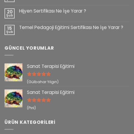
Hijyen Sertifikası Ne İşe Yarar ?
20
Şub
Temel Pedagoji Eğitimi Sertifikası Ne İşe Yarar ?
15
Şub
GÜNCEL YORUMLAR
Sanat Terapisi Eğitimi
5 üzerinden
(Gülbahar Yılgın)
5
oy aldı
Sanat Terapisi Eğitimi
5 üzerinden
(Pırıl)
5
oy aldı
ÜRÜN KATEGORILERI