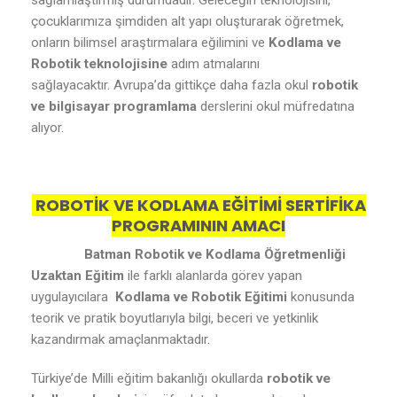
sağlamlaştırmış durumdadır. Geleceğin teknolojisini,
çocuklarımıza şimdiden alt yapı oluşturarak öğretmek,
onların bilimsel araştırmalara eğilimini ve
Kodlama ve
Robotik teknolojisine
adım atmalarını
sağlayacaktır. Avrupa’da gittikçe daha fazla okul
robotik
ve bilgisayar programlama
derslerini okul müfredatına
alıyor.
ROBOTİK VE KODLAMA EĞİTİMİ SERTİFİKA
PROGRAMININ AMACI
Batman Robotik ve Kodlama Öğretmenliği
Uzaktan Eğitim
ile farklı alanlarda görev yapan
uygulayıcılara
Kodlama ve Robotik Eğitimi
konusunda
teorik ve pratik boyutlarıyla bilgi, beceri ve yetkinlik
kazandırmak amaçlanmaktadır.
Türkiye’de Milli eğitim bakanlığı okullarda
robotik ve