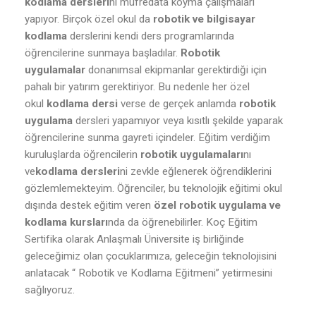
kodlama dersleri
ni müfredata koyma çalışmaları
yapıyor. Birçok özel okul da
robotik ve bilgisayar
kodlama
derslerini kendi ders programlarında
öğrencilerine sunmaya başladılar.
Robotik
uygulamalar
donanımsal ekipmanlar gerektirdiği için
pahalı bir yatırım gerektiriyor. Bu nedenle her özel
okul
kodlama dersi
verse de gerçek anlamda
robotik
uygulama
dersleri yapamıyor veya kısıtlı şekilde yaparak
öğrencilerine sunma gayreti içindeler. Eğitim verdiğim
kuruluşlarda öğrencilerin
robotik uygulamaları
nı
ve
kodlama dersleri
ni zevkle eğlenerek öğrendiklerini
gözlemlemekteyim. Öğrenciler, bu teknolojik eğitimi okul
dışında destek eğitim veren
özel robotik uygulama ve
kodlama kursları
nda da öğrenebilirler. Koç Eğitim
Sertifika olarak Anlaşmalı Üniversite iş birliğinde
geleceğimiz olan çocuklarımıza, geleceğin teknolojisini
anlatacak “ Robotik ve Kodlama Eğitmeni” yetirmesini
sağlıyoruz.