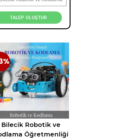
TALEP OLUŞTUR
3%
23%
Bilecik Robotik ve
odlama Öğretmenliği