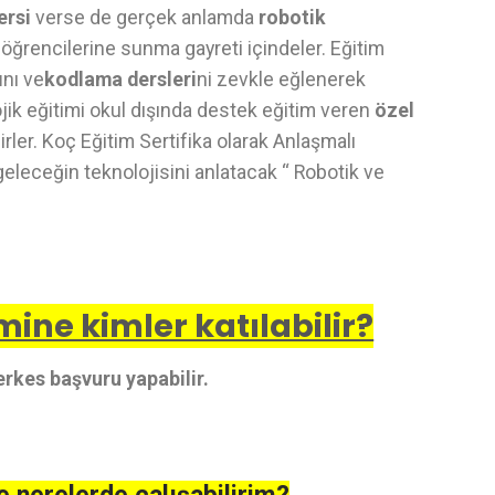
ersi
verse de gerçek anlamda
robotik
 öğrencilerine sunma gayreti içindeler. Eğitim
ı
nı ve
kodlama dersleri
ni zevkle eğlenerek
jik eğitimi okul dışında destek eğitim veren
özel
rler. Koç Eğitim Sertifika olarak Anlaşmalı
geleceğin teknolojisini anlatacak “ Robotik ve
ine kimler katılabilir?
rkes başvuru yapabilir.