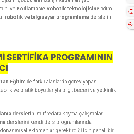
ojisini, çocuklarımıza şimdiden alt yapı
imini ve
Kodlama ve Robotik teknolojisine
adım
kul
robotik ve bilgisayar programlama
derslerini
İ SERTİFİKA PROGRAMININ
CI
tan Eğitim
ile farklı alanlarda görev yapan
rik ve pratik boyutlarıyla bilgi, beceri ve yetkinlik
lama dersleri
ni müfredata koyma çalışmaları
ama
derslerini kendi ders programlarında
donanımsal ekipmanlar gerektirdiği için pahalı bir