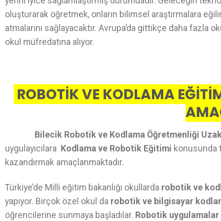
yerini iyice sağlamlaştırmış durumdadır. Geleceğin teknol
oluşturarak öğretmek, onların bilimsel araştırmalara eğil
atmalarını sağlayacaktır. Avrupa’da gittikçe daha fazla o
okul müfredatına alıyor.
ROBOTİK VE KODLAMA EĞİTİM
AMA
Bilecik Robotik ve Kodlama Öğretmenliği Uzak
uygulayıcılara
Kodlama ve Robotik Eğitimi
konusunda teo
kazandırmak amaçlanmaktadır.
Türkiye’de Milli eğitim bakanlığı okullarda
robotik ve kod
yapıyor. Birçok özel okul da
robotik ve bilgisayar kodl
öğrencilerine sunmaya başladılar.
Robotik uygulamalar