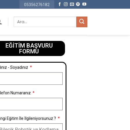
05356276182
EĞİTİM BAŞVURU
FORMU​
ınız - Soyadınız
lefon Numaranız
ngi Eğitim İle İlgileniyorsunuz ?