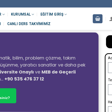
R
KURUMSAL
EĞITIM GIRIŞ
M
CANLI DERS TAKVIMIMIZ
atik, bilim, problem çözme, takım
Ad
ı düşünme, yaratıcı sanatlar ve daha pek
iversite Onaylı
ve
MEB de Geçerli
n…
+90 535 476 37 12
Te
siniz?
Ha