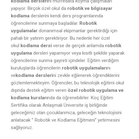
kodlama dersleri
ni müfredata koyma çalışmaları
yapıyor. Birçok özel okul da
robotik ve bilgisayar
kodlama
derslerini kendi ders programlarında
öğrencilerine sunmaya başladılar.
Robotik
uygulamalar
donanımsal ekipmanlar gerektirdiği için
pahalı bir yatırım gerektiriyor. Bu nedenle her özel
okul
kodlama dersi
verse de gerçek anlamda
robotik
uygulama
dersleri yapamıyor veya kısıtlı şekilde yaparak
öğrencilerine sunma gayreti içindeler. Eğitim verdiğim
kuruluşlarda öğrencilerin
robotik uygulamaları
nı
ve
kodlama dersleri
ni zevkle eğlenerek öğrendiklerini
gözlemlemekteyim. Öğrenciler, bu teknolojik eğitimi okul
dışında destek eğitim veren
özel robotik uygulama ve
kodlama kursları
nda da öğrenebilirler. Koç Eğitim
Sertifika olarak Anlaşmalı Üniversite iş birliğinde
geleceğimiz olan çocuklarımıza, geleceğin teknolojisini
anlatacak “ Robotik ve Kodlama Eğitmeni” yetirmesini
sağlıyoruz.