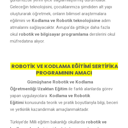
günümüzde yerini iyice sağlamlaştırmış durumdadır.
Geleceğin teknolojisini, çocuklarımıza şimdiden alt yapı
oluşturarak öğretmek, onların bilimsel araştırmalara
eğilimini ve
Kodlama ve Robotik teknolojisine
adım
atmalarını sağlayacaktır. Avrupa’da gittikçe daha fazla
okul
robotik ve bilgisayar programlama
derslerini okul
müfredatına alıyor.
ROBOTİK VE KODLAMA EĞİTİMİ SERTİFİKA
PROGRAMININ AMACI
Gümüşhane Robotik ve Kodlama
Öğretmenliği Uzaktan Eğitim
ile farklı alanlarda görev
yapan uygulayıcılara
Kodlama ve Robotik
Eğitimi
konusunda teorik ve pratik boyutlarıyla bilgi, beceri
ve yetkinlik kazandırmak amaçlanmaktadır.
Türkiye’de Milli eğitim bakanlığı okullarda
robotik ve