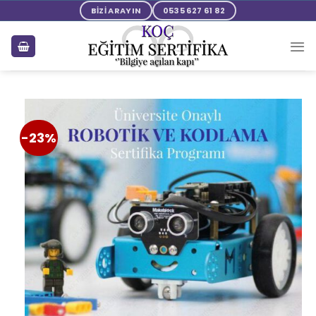
BİZİ ARAYIN
0535 627 61 82
-23%