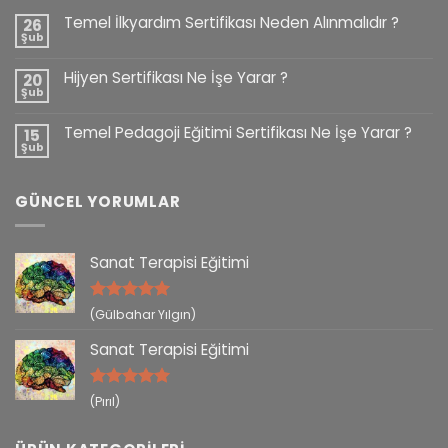
Temel İlkyardım Sertifikası Neden Alınmalıdır ?
26
Şub
Hijyen Sertifikası Ne İşe Yarar ?
20
Şub
Temel Pedagoji Eğitimi Sertifikası Ne İşe Yarar ?
15
Şub
GÜNCEL YORUMLAR
Sanat Terapisi Eğitimi
5 üzerinden
(Gülbahar Yılgın)
5
oy aldı
Sanat Terapisi Eğitimi
5 üzerinden
(Pırıl)
5
oy aldı