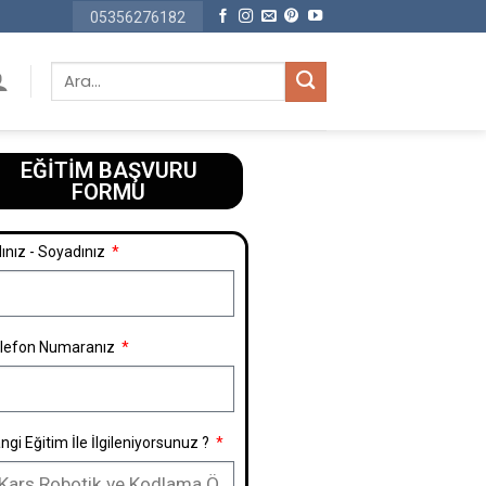
05356276182
EĞİTİM BAŞVURU
FORMU​
ınız - Soyadınız
lefon Numaranız
ngi Eğitim İle İlgileniyorsunuz ?