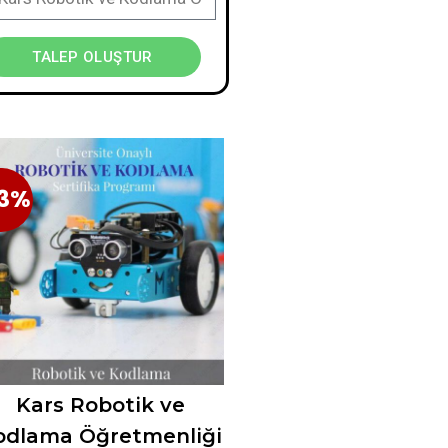
TALEP OLUŞTUR
3%
23%
Kars Robotik ve
odlama Öğretmenliği