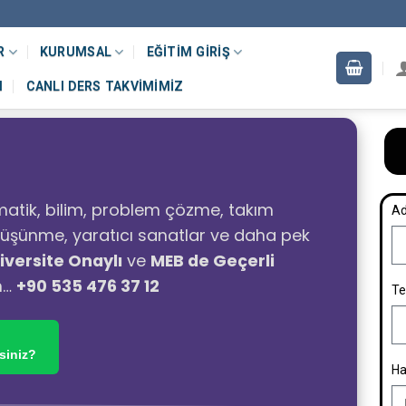
R
KURUMSAL
EĞITIM GIRIŞ
M
CANLI DERS TAKVIMIMIZ
atik, bilim, problem çözme, takım
Ad
ı düşünme, yaratıcı sanatlar ve daha pek
iversite Onaylı
ve
MEB de Geçerli
n…
+90 535 476 37 12
Te
siniz?
Ha