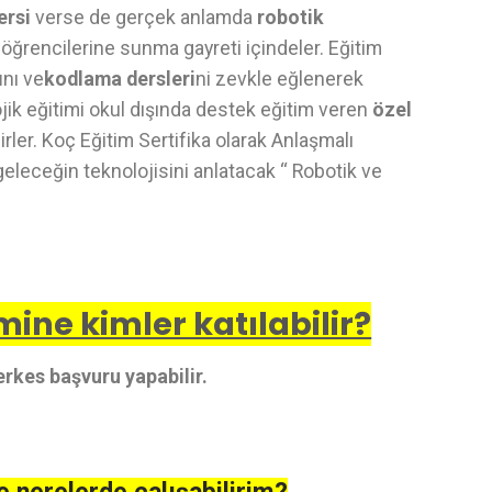
ersi
verse de gerçek anlamda
robotik
 öğrencilerine sunma gayreti içindeler. Eğitim
ı
nı ve
kodlama dersleri
ni zevkle eğlenerek
jik eğitimi okul dışında destek eğitim veren
özel
rler. Koç Eğitim Sertifika olarak Anlaşmalı
geleceğin teknolojisini anlatacak “ Robotik ve
ine kimler katılabilir?
rkes başvuru yapabilir.