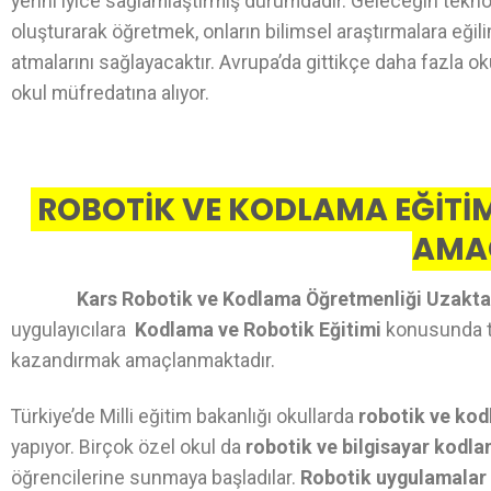
yerini iyice sağlamlaştırmış durumdadır. Geleceğin teknol
oluşturarak öğretmek, onların bilimsel araştırmalara eğil
atmalarını sağlayacaktır. Avrupa’da gittikçe daha fazla o
okul müfredatına alıyor.
ROBOTİK VE KODLAMA EĞİTİM
AMA
Kars Robotik ve Kodlama Öğretmenliği Uzakta
uygulayıcılara
Kodlama ve Robotik Eğitimi
konusunda teo
kazandırmak amaçlanmaktadır.
Türkiye’de Milli eğitim bakanlığı okullarda
robotik ve kod
yapıyor. Birçok özel okul da
robotik ve bilgisayar kodl
öğrencilerine sunmaya başladılar.
Robotik uygulamalar