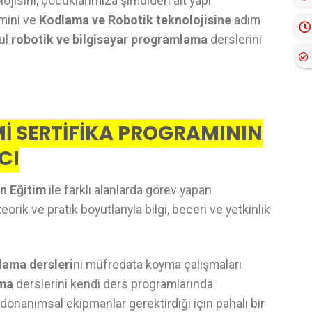
ojisini, çocuklarımıza şimdiden alt yapı
imini ve
Kodlama ve Robotik teknolojisine
adım
kul
robotik ve bilgisayar programlama
derslerini
İ SERTİFİKA PROGRAMININ
CI
n Eğitim
ile farklı alanlarda görev yapan
rik ve pratik boyutlarıyla bilgi, beceri ve yetkinlik
lama dersleri
ni müfredata koyma çalışmaları
ama
derslerini kendi ders programlarında
donanımsal ekipmanlar gerektirdiği için pahalı bir