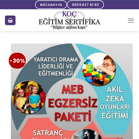
BİZİ ARAYIN
0535 627 61 82
-30%