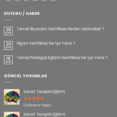
DUYURU / HABER
Temel İlkyardım Sertifikası Neden Alınmalıdır ?
26
Şub
Hijyen Sertifikası Ne İşe Yarar ?
20
Şub
Temel Pedagoji Eğitimi Sertifikası Ne İşe Yarar ?
15
Şub
GÜNCEL YORUMLAR
Sanat Terapisi Eğitimi
5 üzerinden
(Gülbahar Yılgın)
5
oy aldı
Sanat Terapisi Eğitimi