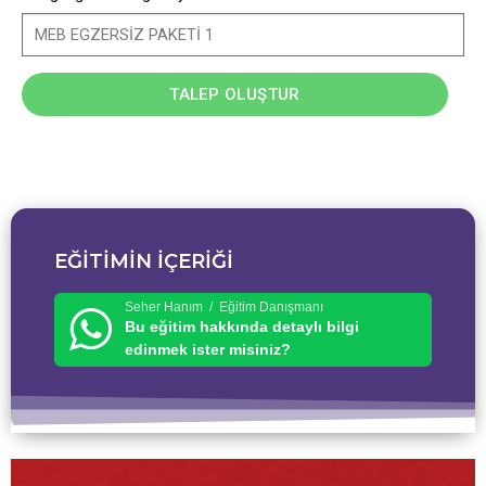
TALEP OLUŞTUR
EĞİTİMİN İÇERİĞİ
Seher Hanım / Eğitim Danışmanı
Bu eğitim hakkında detaylı bilgi
edinmek ister misiniz?