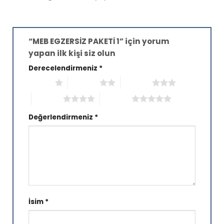
“MEB EGZERSİZ PAKETİ 1” için yorum
yapan ilk kişi siz olun
Derecelendirmeniz
*
1/5 yıldız
2/5 yıldız
3/5 yıldız
4/5 yıldız
5/5 yıldız
Değerlendirmeniz
*
İsim
*