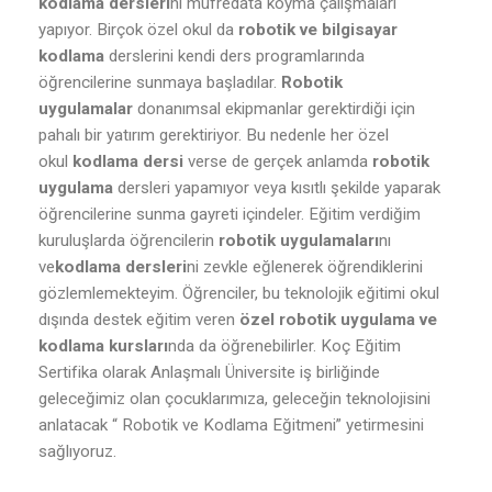
kodlama dersleri
ni müfredata koyma çalışmaları
yapıyor. Birçok özel okul da
robotik ve bilgisayar
kodlama
derslerini kendi ders programlarında
öğrencilerine sunmaya başladılar.
Robotik
uygulamalar
donanımsal ekipmanlar gerektirdiği için
pahalı bir yatırım gerektiriyor. Bu nedenle her özel
okul
kodlama dersi
verse de gerçek anlamda
robotik
uygulama
dersleri yapamıyor veya kısıtlı şekilde yaparak
öğrencilerine sunma gayreti içindeler. Eğitim verdiğim
kuruluşlarda öğrencilerin
robotik uygulamaları
nı
ve
kodlama dersleri
ni zevkle eğlenerek öğrendiklerini
gözlemlemekteyim. Öğrenciler, bu teknolojik eğitimi okul
dışında destek eğitim veren
özel robotik uygulama ve
kodlama kursları
nda da öğrenebilirler. Koç Eğitim
Sertifika olarak Anlaşmalı Üniversite iş birliğinde
geleceğimiz olan çocuklarımıza, geleceğin teknolojisini
anlatacak “ Robotik ve Kodlama Eğitmeni” yetirmesini
sağlıyoruz.