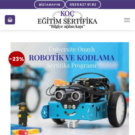
BİZİ ARAYIN
0535 627 61 82
-23%