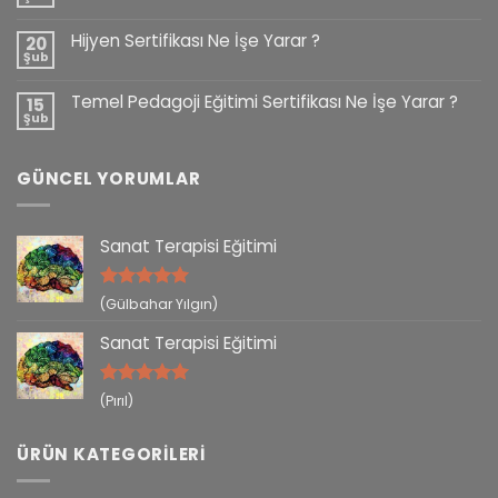
Hijyen Sertifikası Ne İşe Yarar ?
20
Şub
Temel Pedagoji Eğitimi Sertifikası Ne İşe Yarar ?
15
Şub
GÜNCEL YORUMLAR
Sanat Terapisi Eğitimi
5 üzerinden
(Gülbahar Yılgın)
5
oy aldı
Sanat Terapisi Eğitimi
5 üzerinden
(Pırıl)
5
oy aldı
ÜRÜN KATEGORILERI