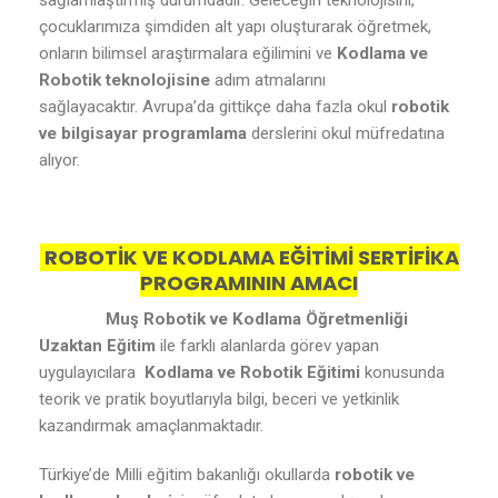
sağlamlaştırmış durumdadır. Geleceğin teknolojisini,
çocuklarımıza şimdiden alt yapı oluşturarak öğretmek,
onların bilimsel araştırmalara eğilimini ve
Kodlama ve
Robotik teknolojisine
adım atmalarını
sağlayacaktır. Avrupa’da gittikçe daha fazla okul
robotik
ve bilgisayar programlama
derslerini okul müfredatına
alıyor.
ROBOTİK VE KODLAMA EĞİTİMİ SERTİFİKA
PROGRAMININ AMACI
Muş Robotik ve Kodlama Öğretmenliği
Uzaktan Eğitim
ile farklı alanlarda görev yapan
uygulayıcılara
Kodlama ve Robotik Eğitimi
konusunda
teorik ve pratik boyutlarıyla bilgi, beceri ve yetkinlik
kazandırmak amaçlanmaktadır.
Türkiye’de Milli eğitim bakanlığı okullarda
robotik ve