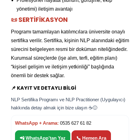
Profesyonel hayatta (sunum, görüşme, ekip
yönetimi) iletişim avantajı
📜 SERTIFIKASYON
Programı tamamlayan katılımcılara üniversite onaylı
sertifika verilir. Sertifika, kişinin NLP alanındaki eğitim
sürecini belgeleyen resmi bir doküman niteliğindedir.
Kurumsal süreçlerde (işe alım, terfi, eğitim planı)
“kişisel gelişim ve iletişim yetkinliği” başlığında
önemli bir destek sağlar.
📌 KAYIT VE DETAYLI BILGI
NLP Sertifika Programı ve NLP Practitioner (Uygulayıcı)
hakkında detay almak için bize ulaşın ☕🙂
WhatsApp + Arama:
0535 627 61 82
📲 WhatsApp’tan Yaz
📞 Hemen Ara