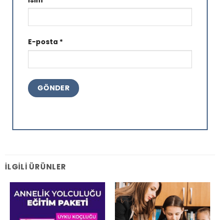
İsim
*
E-posta
*
İLGILI ÜRÜNLER