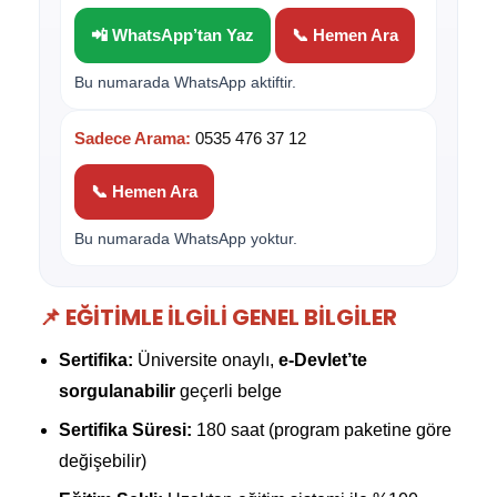
📲 WhatsApp’tan Yaz
📞 Hemen Ara
Bu numarada WhatsApp aktiftir.
Sadece Arama:
0535 476 37 12
📞 Hemen Ara
Bu numarada WhatsApp yoktur.
📌 EĞITIMLE İLGILI GENEL BILGILER
Sertifika:
Üniversite onaylı,
e-Devlet’te
sorgulanabilir
geçerli belge
Sertifika Süresi:
180 saat (program paketine göre
değişebilir)