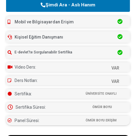
Şimdi Ara - Aslı Hanım
Mobil ve Bilgisayardan Erişim
Kişisel Eğitim Danışmanı
E-devlet'te Sorgulanabilir Sertifika
Video Ders:
VAR
Ders Notları:
VAR
Sertifika:
ÜNİVERSİTE ONAYLI
Sertifika Süresi:
ÖMÜR BOYU
Panel Süresi:
ÖMÜR BOYU ERİŞİM