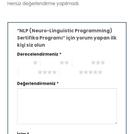
Henüz değerlendirme yapılmadı.
“NLP (Neuro-Linguistic Programming)
Sertifika Programı” için yorum yapan ilk
kişi siz olun
Derecelendirmeniz
*
1/5 yıldız
2/5 yıldız
3/5 yıldız
4/5 yıldız
5/5 yıldız
Değerlendirmeniz
*