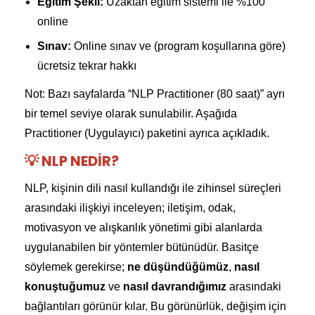
Eğitim Şekli:
Uzaktan eğitim sistemi ile %100
online
Sınav:
Online sınav ve (program koşullarına göre)
ücretsiz tekrar hakkı
Not: Bazı sayfalarda “NLP Practitioner (80 saat)” ayrı
bir temel seviye olarak sunulabilir. Aşağıda
Practitioner (Uygulayıcı) paketini ayrıca açıkladık.
💡 NLP NEDIR?
NLP, kişinin dili nasıl kullandığı ile zihinsel süreçleri
arasındaki ilişkiyi inceleyen; iletişim, odak,
motivasyon ve alışkanlık yönetimi gibi alanlarda
uygulanabilen bir yöntemler bütünüdür. Basitçe
söylemek gerekirse;
ne düşündüğümüz
,
nasıl
konuştuğumuz
ve
nasıl davrandığımız
arasındaki
bağlantıları görünür kılar. Bu görünürlük, değişim için