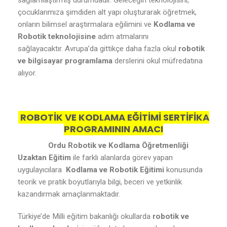
sağlamlaştırmış durumdadır. Geleceğin teknolojisini,
çocuklarımıza şimdiden alt yapı oluşturarak öğretmek,
onların bilimsel araştırmalara eğilimini ve
Kodlama ve
Robotik teknolojisine
adım atmalarını
sağlayacaktır. Avrupa’da gittikçe daha fazla okul
robotik
ve bilgisayar programlama
derslerini okul müfredatına
alıyor.
ROBOTİK VE KODLAMA EĞİTİMİ SERTİFİKA
PROGRAMININ AMACI
Ordu Robotik ve Kodlama Öğretmenliği
Uzaktan Eğitim
ile farklı alanlarda görev yapan
uygulayıcılara
Kodlama ve Robotik Eğitimi
konusunda
teorik ve pratik boyutlarıyla bilgi, beceri ve yetkinlik
kazandırmak amaçlanmaktadır.
Türkiye’de Milli eğitim bakanlığı okullarda
robotik ve