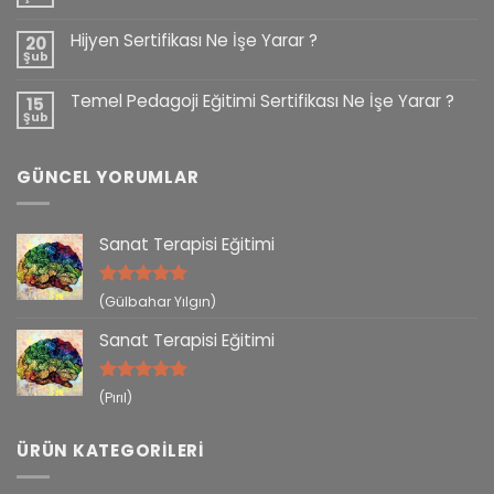
Hijyen Sertifikası Ne İşe Yarar ?
20
Şub
Temel Pedagoji Eğitimi Sertifikası Ne İşe Yarar ?
15
Şub
GÜNCEL YORUMLAR
Sanat Terapisi Eğitimi
5 üzerinden
(Gülbahar Yılgın)
5
oy aldı
Sanat Terapisi Eğitimi
5 üzerinden
(Pırıl)
5
oy aldı
ÜRÜN KATEGORILERI