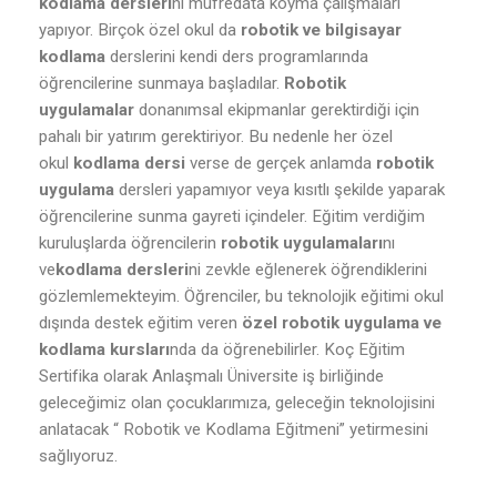
kodlama dersleri
ni müfredata koyma çalışmaları
yapıyor. Birçok özel okul da
robotik ve bilgisayar
kodlama
derslerini kendi ders programlarında
öğrencilerine sunmaya başladılar.
Robotik
uygulamalar
donanımsal ekipmanlar gerektirdiği için
pahalı bir yatırım gerektiriyor. Bu nedenle her özel
okul
kodlama dersi
verse de gerçek anlamda
robotik
uygulama
dersleri yapamıyor veya kısıtlı şekilde yaparak
öğrencilerine sunma gayreti içindeler. Eğitim verdiğim
kuruluşlarda öğrencilerin
robotik uygulamaları
nı
ve
kodlama dersleri
ni zevkle eğlenerek öğrendiklerini
gözlemlemekteyim. Öğrenciler, bu teknolojik eğitimi okul
dışında destek eğitim veren
özel robotik uygulama ve
kodlama kursları
nda da öğrenebilirler. Koç Eğitim
Sertifika olarak Anlaşmalı Üniversite iş birliğinde
geleceğimiz olan çocuklarımıza, geleceğin teknolojisini
anlatacak “ Robotik ve Kodlama Eğitmeni” yetirmesini
sağlıyoruz.