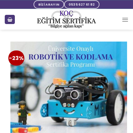
BİZİ ARAYIN
0535 627 61 82
-23%