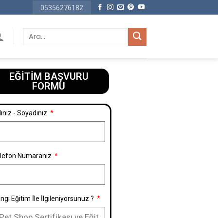
05356276182
EĞİTİM BAŞVURU
FORMU​
ınız - Soyadınız
lefon Numaranız
ngi Eğitim İle İlgileniyorsunuz ?