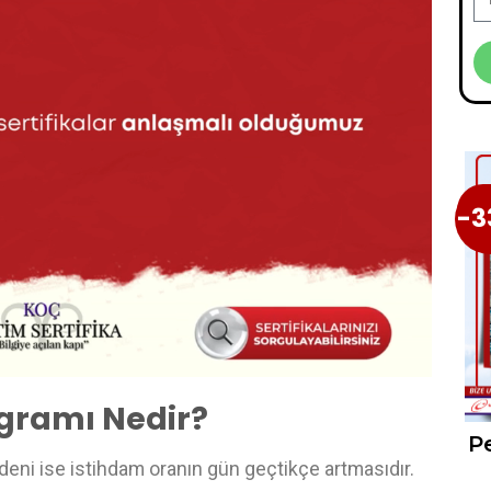
-3
-
rogramı Nedir?
Pe
edeni ise istihdam oranın gün geçtikçe artmasıdır.