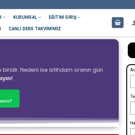
R
KURUMSAL
EĞITIM GIRIŞ
M
CANLI DERS TAKVIMIMIZ
 biridir. Nedeni ise istihdam oranın gün
Ad
ayın!
Te
siniz?
Ha