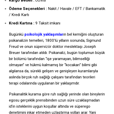
Kargo Bedeli :
Ücretli
Ödeme Seçenekleri :
Nakit / Havale / EFT / Bankamatik
/ Kredi Kartı
Kredi Kartına :
9 Taksit imkanı
Bugünkü
psikolojik yaklaşımlar
ın bel kemiğini oluşturan
psikanalizin temelleri, 1800’lü yılların sonunda, Sigmund
Freud ve onun süpervizör doktor meslektaşı Joseph
Breuer tarafından atıldı. Psikanaliz, bugün toplumun büyük
bir bölümü tarafından “işe yaramayan, bilimselliği
olmayan” ve hükmü kalmamış bir “kocakarı” bilimi gibi
algılansa da, sürekli gelişen ve genişleyen kuramlarıyla
aslında birçok ruh sağlığı çalışanı tarafından teorileri
terapi odalarında uygulanan bir yaklaşımdır.
Psikanalitik kurama göre ruh sağlığı yerinde olan bireylerin
egosu gerçeklik prensibinden uzun süre uzaklaşmadan
id’in isteklerini uygun koşullar altında ve süperego
denetimini inkar etmeden uzlaştırma yolları arar. Yani