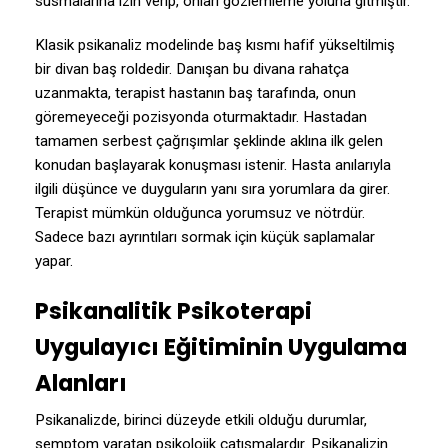
susmalarına izin verip, onları gözlemleme yoluna gitmiştir.
Klasik psikanaliz modelinde baş kısmı hafif yükseltilmiş
bir divan baş roldedir. Danışan bu divana rahatça
uzanmakta, terapist hastanın baş tarafında, onun
göremeyeceği pozisyonda oturmaktadır. Hastadan
tamamen serbest çağrışımlar şeklinde aklına ilk gelen
konudan başlayarak konuşması istenir. Hasta anılarıyla
ilgili düşünce ve duyguların yanı sıra yorumlara da girer.
Terapist mümkün olduğunca yorumsuz ve nötrdür.
Sadece bazı ayrıntıları sormak için küçük saplamalar
yapar.
Psikanalitik Psikoterapi
Uygulayıcı Eğitiminin Uygulama
Alanları
Psikanalizde, birinci düzeyde etkili olduğu durumlar,
semptom yaratan psikolojik çatışmalardır. Psikanalizin