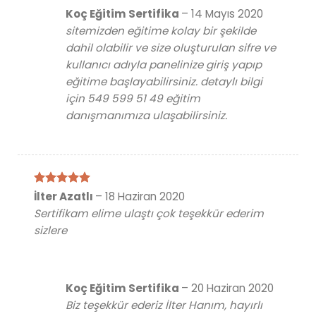
Koç Eğitim Sertifika
–
14 Mayıs 2020
sitemizden eğitime kolay bir şekilde
dahil olabilir ve size oluşturulan sifre ve
kullanıcı adıyla panelinize giriş yapıp
eğitime başlayabilirsiniz. detaylı bilgi
için 549 599 51 49 eğitim
danışmanımıza ulaşabilirsiniz.
5 üzerinden
İlter Azatlı
–
18 Haziran 2020
5
oy aldı
Sertifikam elime ulaştı çok teşekkür ederim
sizlere
Koç Eğitim Sertifika
–
20 Haziran 2020
Biz teşekkür ederiz İlter Hanım, hayırlı