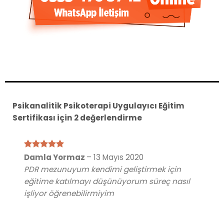
Psikanalitik Psikoterapi Uygulayıcı Eğitim
Sertifikası
için 2 değerlendirme
5 üzerinden
Damla Yormaz
–
13 Mayıs 2020
5
oy aldı
PDR mezunuyum kendimi geliştirmek için
eğitime katılmayı düşünüyorum süreç nasıl
işliyor öğrenebilirmiyim