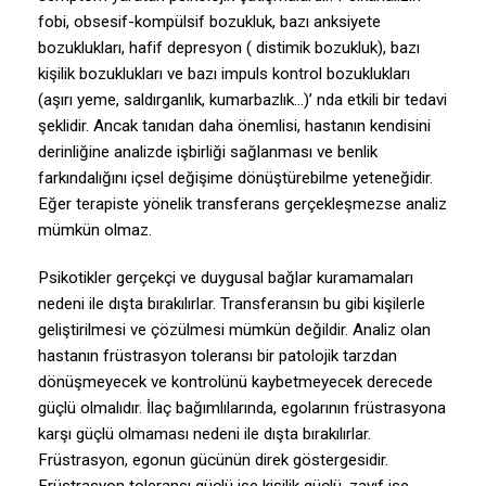
fobi, obsesif-kompülsif bozukluk, bazı anksiyete
bozuklukları, hafif depresyon ( distimik bozukluk), bazı
kişilik bozuklukları ve bazı impuls kontrol bozuklukları
(aşırı yeme, saldırganlık, kumarbazlık…)’ nda etkili bir tedavi
şeklidir. Ancak tanıdan daha önemlisi, hastanın kendisini
derinliğine analizde işbirliği sağlanması ve benlik
farkındalığını içsel değişime dönüştürebilme yeteneğidir.
Eğer terapiste yönelik transferans gerçekleşmezse analiz
mümkün olmaz.
Psikotikler gerçekçi ve duygusal bağlar kuramamaları
nedeni ile dışta bırakılırlar. Transferansın bu gibi kişilerle
geliştirilmesi ve çözülmesi mümkün değildir. Analiz olan
hastanın früstrasyon toleransı bir patolojik tarzdan
dönüşmeyecek ve kontrolünü kaybetmeyecek derecede
güçlü olmalıdır. İlaç bağımlılarında, egolarının früstrasyona
karşı güçlü olmaması nedeni ile dışta bırakılırlar.
Früstrasyon, egonun gücünün direk göstergesidir.