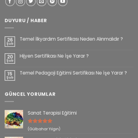
DUYURU / HABER
Temel İlkyardım Sertifikası Neden Alınmalıdır ?
26
Şub
Hijyen Sertifikası Ne İşe Yarar ?
20
Şub
Temel Pedagoji Eğitimi Sertifikası Ne İşe Yarar ?
15
Şub
GÜNCEL YORUMLAR
Sanat Terapisi Eğitimi
5 üzerinden
(Gülbahar Yılgın)
5
oy aldı