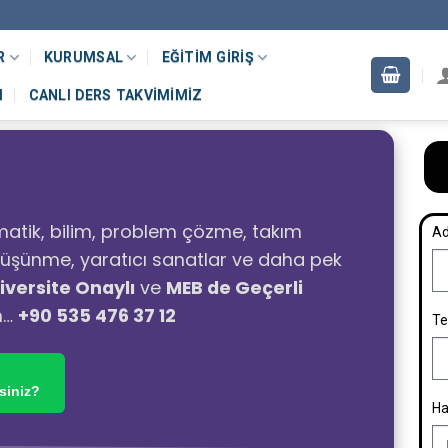
R
KURUMSAL
EĞITIM GIRIŞ
M
CANLI DERS TAKVIMIMIZ
atik, bilim, problem çözme, takım
Ad
ı düşünme, yaratıcı sanatlar ve daha pek
iversite Onaylı
ve
MEB de Geçerli
n…
+90 535 476 37 12
Te
siniz?
Ha