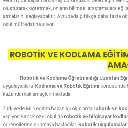
yerini iyice sağlamlaştırmış durumdadır. Geleceğin teknol
oluşturarak öğretmek, onların bilimsel araştırmalara eğil
atmalarını sağlayacaktır. Avrupa’da gittikçe daha fazla o
okul müfredatına alıyor.
ROBOTİK VE KODLAMA EĞİTİM
AMA
Robotik ve Kodlama Öğretmenliği Uzaktan Eğ
uygulayıcılara
Kodlama ve Robotik Eğitimi
konusunda teo
kazandırmak amaçlanmaktadır.
Türkiye’de Milli eğitim bakanlığı okullarda
robotik ve kod
yapıyor. Birçok özel okul da
robotik ve bilgisayar kodl
öğrencilerine sunmaya başladılar.
Robotik uygulamalar