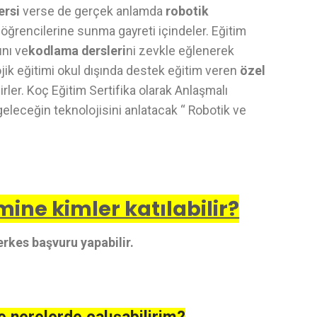
ersi
verse de gerçek anlamda
robotik
 öğrencilerine sunma gayreti içindeler. Eğitim
ı
nı ve
kodlama dersleri
ni zevkle eğlenerek
jik eğitimi okul dışında destek eğitim veren
özel
rler. Koç Eğitim Sertifika olarak Anlaşmalı
geleceğin teknolojisini anlatacak “ Robotik ve
ine kimler katılabilir?
rkes başvuru yapabilir.