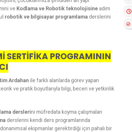
ojisini, çocuklarımıza şimdiden alt yapı
imini ve
Kodlama ve Robotik teknolojisine
adım
kul
robotik ve bilgisayar programlama
derslerini
İ SERTİFİKA PROGRAMININ
CI
itim Ardahan
ile farklı alanlarda görev yapan
rik ve pratik boyutlarıyla bilgi, beceri ve yetkinlik
lama dersleri
ni müfredata koyma çalışmaları
ama
derslerini kendi ders programlarında
donanımsal ekipmanlar gerektirdiği için pahalı bir