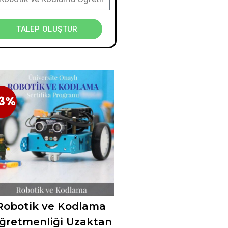
TALEP OLUŞTUR
3%
23%
Robotik ve Kodlama
ğretmenliği Uzaktan