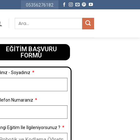
05356276182
EĞİTİM BAŞVURU
FORMU​
ınız - Soyadınız
lefon Numaranız
ngi Eğitim İle İlgileniyorsunuz ?