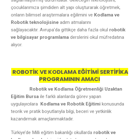
sağlamlaştırmış durumdadır. Geleceğin teknolojisini,
çocuklarımıza şimdiden alt yapı oluşturarak öğretmek,
onların bilimsel araştırmalara eğilimini ve
Kodlama ve
Robotik teknolojisine
adım atmalarını
sağlayacaktır. Avrupa’da gittikçe daha fazla okul
robotik
ve bilgisayar programlama
derslerini okul müfredatına
alıyor.
ROBOTİK VE KODLAMA EĞİTİMİ SERTİFİKA
PROGRAMININ AMACI
Robotik ve Kodlama Öğretmenliği Uzaktan
Eğitim Bursa
ile farklı alanlarda görev yapan
uygulayıcılara
Kodlama ve Robotik Eğitimi
konusunda
teorik ve pratik boyutlarıyla bilgi, beceri ve yetkinlik
kazandırmak amaçlanmaktadır.
Türkiye’de Milli eğitim bakanlığı okullarda
robotik ve