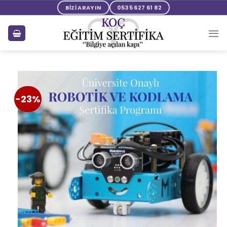
BİZİ ARAYIN
0535 627 61 82
-23%