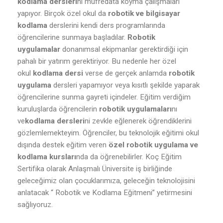
kodlama dersleri
ni müfredata koyma çalışmaları
yapıyor. Birçok özel okul da
robotik ve bilgisayar
kodlama
derslerini kendi ders programlarında
öğrencilerine sunmaya başladılar.
Robotik
uygulamalar
donanımsal ekipmanlar gerektirdiği için
pahalı bir yatırım gerektiriyor. Bu nedenle her özel
okul
kodlama dersi
verse de gerçek anlamda
robotik
uygulama
dersleri yapamıyor veya kısıtlı şekilde yaparak
öğrencilerine sunma gayreti içindeler. Eğitim verdiğim
kuruluşlarda öğrencilerin
robotik uygulamaları
nı
ve
kodlama dersleri
ni zevkle eğlenerek öğrendiklerini
gözlemlemekteyim. Öğrenciler, bu teknolojik eğitimi okul
dışında destek eğitim veren
özel robotik uygulama ve
kodlama kursları
nda da öğrenebilirler. Koç Eğitim
Sertifika olarak Anlaşmalı Üniversite iş birliğinde
geleceğimiz olan çocuklarımıza, geleceğin teknolojisini
anlatacak “ Robotik ve Kodlama Eğitmeni” yetirmesini
sağlıyoruz.