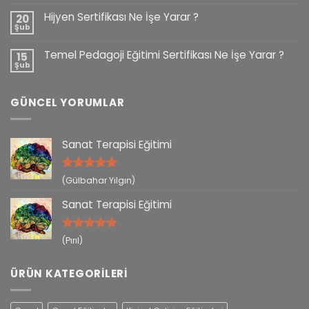
Hijyen Sertifikası Ne İşe Yarar ?
20
Şub
Temel Pedagoji Eğitimi Sertifikası Ne İşe Yarar ?
15
Şub
GÜNCEL YORUMLAR
Sanat Terapisi Eğitimi
5 üzerinden
(Gülbahar Yılgın)
5
oy aldı
Sanat Terapisi Eğitimi
5 üzerinden
(Pırıl)
5
oy aldı
ÜRÜN KATEGORILERI