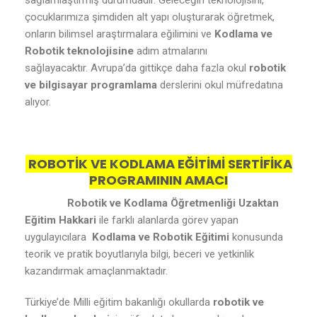
sağlamlaştırmış durumdadır. Geleceğin teknolojisini,
çocuklarımıza şimdiden alt yapı oluşturarak öğretmek,
onların bilimsel araştırmalara eğilimini ve
Kodlama ve
Robotik teknolojisine
adım atmalarını
sağlayacaktır. Avrupa’da gittikçe daha fazla okul
robotik
ve bilgisayar programlama
derslerini okul müfredatına
alıyor.
ROBOTİK VE KODLAMA EĞİTİMİ SERTİFİKA
PROGRAMININ AMACI
Robotik ve Kodlama Öğretmenliği Uzaktan
Eğitim Hakkari
ile farklı alanlarda görev yapan
uygulayıcılara
Kodlama ve Robotik Eğitimi
konusunda
teorik ve pratik boyutlarıyla bilgi, beceri ve yetkinlik
kazandırmak amaçlanmaktadır.
Türkiye’de Milli eğitim bakanlığı okullarda
robotik ve