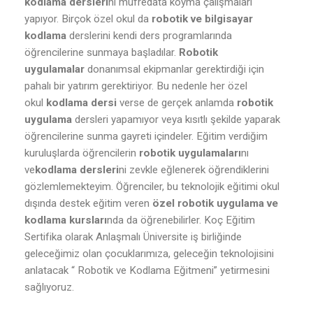
kodlama dersleri
ni müfredata koyma çalışmaları
yapıyor. Birçok özel okul da
robotik ve bilgisayar
kodlama
derslerini kendi ders programlarında
öğrencilerine sunmaya başladılar.
Robotik
uygulamalar
donanımsal ekipmanlar gerektirdiği için
pahalı bir yatırım gerektiriyor. Bu nedenle her özel
okul
kodlama dersi
verse de gerçek anlamda
robotik
uygulama
dersleri yapamıyor veya kısıtlı şekilde yaparak
öğrencilerine sunma gayreti içindeler. Eğitim verdiğim
kuruluşlarda öğrencilerin
robotik uygulamaları
nı
ve
kodlama dersleri
ni zevkle eğlenerek öğrendiklerini
gözlemlemekteyim. Öğrenciler, bu teknolojik eğitimi okul
dışında destek eğitim veren
özel robotik uygulama ve
kodlama kursları
nda da öğrenebilirler. Koç Eğitim
Sertifika olarak Anlaşmalı Üniversite iş birliğinde
geleceğimiz olan çocuklarımıza, geleceğin teknolojisini
anlatacak “ Robotik ve Kodlama Eğitmeni” yetirmesini
sağlıyoruz.