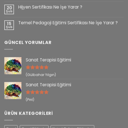
Hijyen Sertifikası Ne İşe Yarar ?
20
Şub
Temel Pedagoji Eğitimi Sertifikası Ne İşe Yarar ?
15
Şub
GÜNCEL YORUMLAR
Sanat Terapisi Eğitimi
5 üzerinden
(Gülbahar Yılgın)
5
oy aldı
Sanat Terapisi Eğitimi
5 üzerinden
(Pırıl)
5
oy aldı
ÜRÜN KATEGORILERI