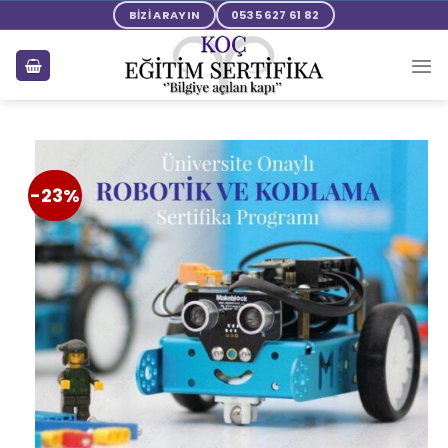
BİZİ ARAYIN
0535 627 61 82
-23%