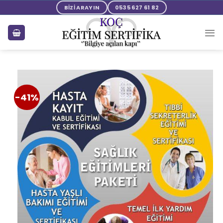
BİZİ ARAYIN
0535 627 61 82
-41%