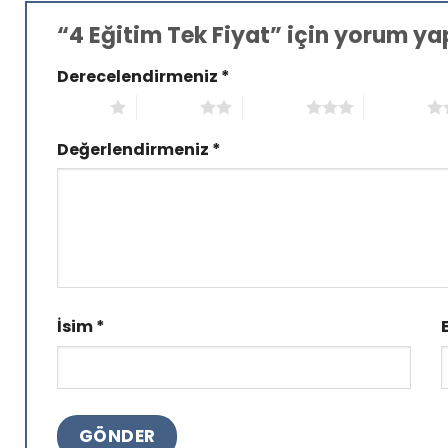
“4 Eğitim Tek Fiyat” için yorum yap
Derecelendirmeniz
*
1/5 yıldız
2/5 yıldız
3/5 yıldız
4/5 yıldız
Değerlendirmeniz
*
İsim
*