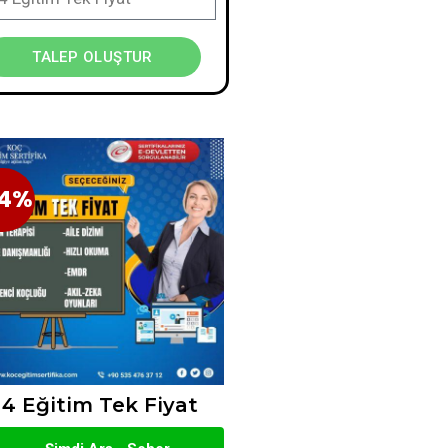
TALEP OLUŞTUR
4%
34%
4 Eğitim Tek Fiyat