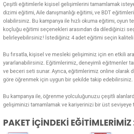
Çeşitli eğitimlerle kişisel gelişimlerini tamamlamak isteye
dizimi eğitimi, Aile danışmanlığı eğitimi, ve BDT eğitimle
olabilirsiniz. Bu kampanya ile hızlı okuma eğitimi, oyun te
koçluğu eğitimi seçenekleri arasından da dilediğinizi seç
belirleyebilirsiniz! İstediğiniz 4 adet eğitimi seçin kalitel
Bu fırsatla, kişisel ve mesleki gelişiminiz için en etkili a
yararlanabilirsiniz. Eğitimlerimiz, deneyimli eğitmenler ta
ve beceri seti sunar. Ayrıca, eğitimlerimiz online olara
göre öğrenmek için uygun bir şekilde takip edebilirsiniz.
Bu kampanya ile, öğrenme yolculuğunuzu çeşitli alanlarda g
gelişiminizi tamamlamak ve kariyerinizi bir üst seviyeye t
PAKET İÇİNDEKİ EĞİTİMLERİMİZ 