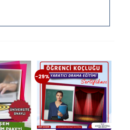
-29%
-6%