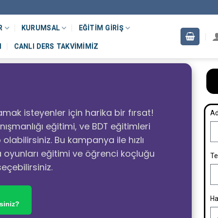
R
KURUMSAL
EĞITIM GIRIŞ
M
CANLI DERS TAKVIMIMIZ
amak isteyenler için harika bir fırsat!
Ad
anışmanlığı eğitimi, ve BDT eğitimleri
labilirsiniz. Bu kampanya ile hızlı
a oyunları eğitimi ve öğrenci koçluğu
Te
eçebilirsiniz.
Ha
siniz?