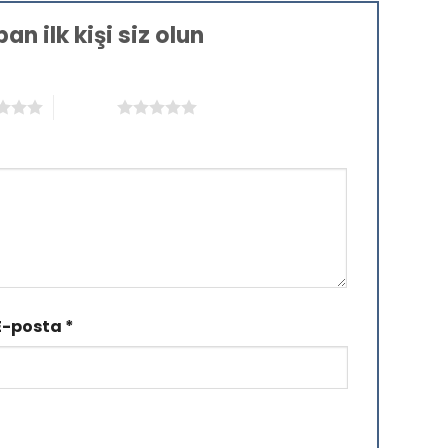
an ilk kişi siz olun
5/5 yıldız
E-posta
*