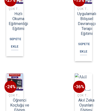
-27%
-13%
ÇOK TALEP EDILEN EĞITIMLER
ÇOK TALEP EDILEN EĞITIMLER
Hızlı
Uygulamalı
Okuma
Bilişsel
Eğitmenliği
Davranışçı
Eğitimi
Terapi
Eğitimi
SEPETE
SEPETE
EKLE
EKLE
-24%
-36%
ÇOK TALEP EDILEN EĞITIMLER
ÇOK TALEP EDILEN EĞITIMLER
Öğrenci
Akıl Zeka
Koçluğu ve
Oyunları
Eğitim
Eğitimi