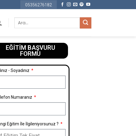
05356276182
EĞİTİM BAŞVURU
FORMU​
ınız - Soyadınız
lefon Numaranız
ngi Eğitim İle İlgileniyorsunuz ?