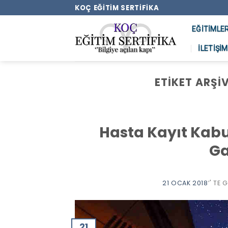
Skip
KOÇ EĞITIM SERTIFIKA
to
EĞITIMLE
content
İLETIŞIM
ETIKET ARŞIV
Hasta Kayıt Kabu
G
21 OCAK 2018
’' TE
21