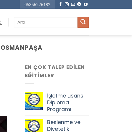
05356276182
Ara:
ZIOSMANPAŞA
EN ÇOK TALEP EDILEN
EĞITIMLER
İşletme Lisans
Diploma
Programı
Orijinal
Şu
Beslenme ve
fiyat:
andaki
Diyetetik
68.500,00 ₺.
fiyat: