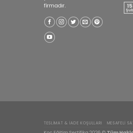
firmadır.
15
Şu
TESLIMAT & İADE KOŞULLARI
MESAFELI SA
Koç Eğitim Sertifika 2026 ©
Tüm Haklar