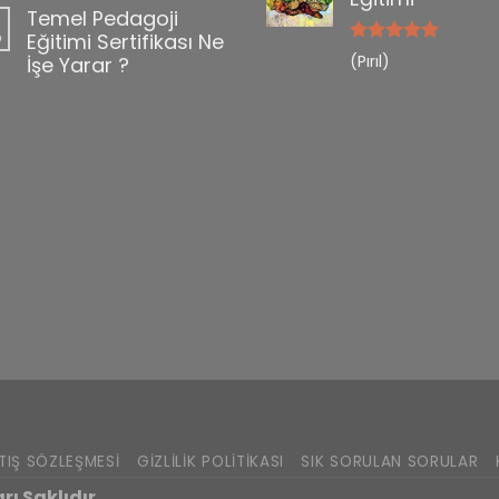
Temel Pedagoji
b
Eğitimi Sertifikası Ne
5 üzerinden
(Pırıl)
İşe Yarar ?
5
oy aldı
TIŞ SÖZLEŞMESI
GIZLILIK POLITIKASI
SIK SORULAN SORULAR
ı Saklıdır.