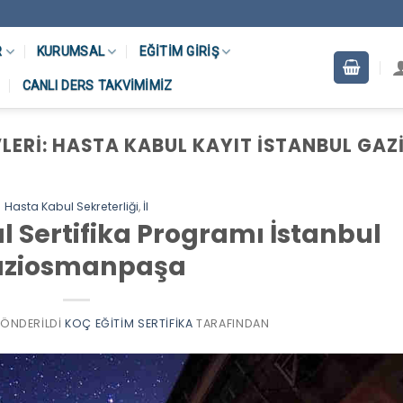
R
KURUMSAL
EĞITIM GIRIŞ
CANLI DERS TAKVIMIMIZ
LERI:
HASTA KABUL KAYIT İSTANBUL GA
Hasta Kabul Sekreterliği
,
İl
l Sertifika Programı İstanbul
aziosmanpaşa
 GÖNDERILDI
KOÇ EĞITIM SERTIFIKA
TARAFINDAN