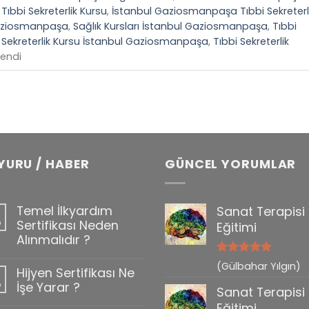
ıbbi Sekreterlik Kursu
,
İstanbul Gaziosmanpaşa Tıbbi Sekreterl
Gaziosmanpaşa
,
Sağlık Kursları İstanbul Gaziosmanpaşa
,
Tıbbi
 Sekreterlik Kursu İstanbul Gaziosmanpaşa
,
Tıbbi Sekreterlik
lendi
YURU / HABER
GÜNCEL YORUMLAR
Temel İlkyardım
Sanat Terapisi
b
Sertifikası Neden
Eğitimi
Alınmalıdır ?
5 üzerinden
(Gülbahar Yılgın)
Hijyen Sertifikası Ne
0
5
oy aldı
b
İşe Yarar ?
Sanat Terapisi
Eğitimi