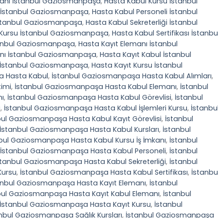
mkanı İstanbul Gaziosmanpaşa
,
Hasta Kabul Kursu İstanbul
r İstanbul Gaziosmanpaşa
,
Hasta Kabul Personeli İstanbul
İstanbul Gaziosmanpaşa
,
Hasta Kabul Sekreterliği İstanbul
i Kursu İstanbul Gaziosmanpaşa
,
Hasta Kabul Sertifikası İstanbu
stanbul Gaziosmanpaşa
,
Hasta Kayıt Elemanı İstanbul
anı İstanbul Gaziosmanpaşa
,
Hasta Kayıt Kabul İstanbul
u İstanbul Gaziosmanpaşa
,
Hasta Kayıt Kursu İstanbul
a Hasta Kabul
,
İstanbul Gaziosmanpaşa Hasta Kabul Alımları
,
imi
,
İstanbul Gaziosmanpaşa Hasta Kabul Elemanı
,
İstanbul
mı
,
İstanbul Gaziosmanpaşa Hasta Kabul Görevlisi
,
İstanbul
u
,
İstanbul Gaziosmanpaşa Hasta Kabul İşlemleri Kursu
,
İstanbu
bul Gaziosmanpaşa Hasta Kabul Kayıt Görevlisi
,
İstanbul
İstanbul Gaziosmanpaşa Hasta Kabul Kursları
,
İstanbul
bul Gaziosmanpaşa Hasta Kabul Kursu İş İmkanı
,
İstanbul
İstanbul Gaziosmanpaşa Hasta Kabul Personeli
,
İstanbul
stanbul Gaziosmanpaşa Hasta Kabul Sekreterliği
,
İstanbul
Kursu
,
İstanbul Gaziosmanpaşa Hasta Kabul Sertifikası
,
İstanbu
anbul Gaziosmanpaşa Hasta Kayıt Elemanı
,
İstanbul
bul Gaziosmanpaşa Hasta Kayıt Kabul Elemanı
,
İstanbul
İstanbul Gaziosmanpaşa Hasta Kayıt Kursu
,
İstanbul
nbul Gaziosmanpaşa Sağlık Kursları
,
İstanbul Gaziosmanpaşa