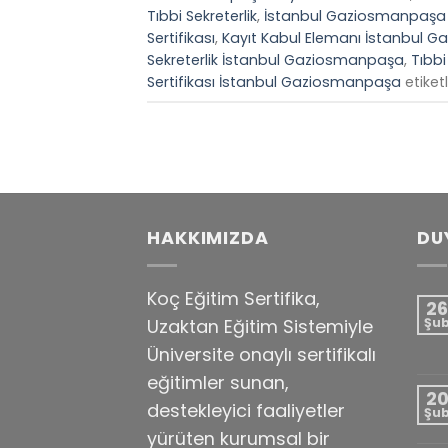
Tıbbi Sekreterlik
,
İstanbul Gaziosmanpaşa T
Sertifikası
,
Kayıt Kabul Elemanı İstanbul 
Sekreterlik İstanbul Gaziosmanpaşa
,
Tıbbi
Sertifikası İstanbul Gaziosmanpaşa
etiket
HAKKIMIZDA
DU
Koç Eğitim Sertifika,
26
Uzaktan Eğitim Sistemiyle
Şu
Üniversite onaylı sertifikalı
eğitimler sunan,
2
destekleyici faaliyetler
Şu
yürüten kurumsal bir