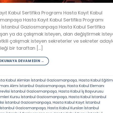
ıt Kabul Sertifika Programı Hasta Kayıt Kabul
smanpaşa Hasta Kayıt Kabul Sertifika Programı
 İstanbul Gaziosmanpaşa Hasta Kabul Sertifika
ışan ya da çalışmak isteyen, alan değiştirmek istey
tkili çalışmak isteyen sekreterler ve sekreter adayl
leği bir taraftan […]
OKUMAYA DEVAM EDIN
→
ta Kabul Alımları İstanbul Gaziosmanpaşa
,
Hasta Kabul Eğitim
emanı Alımı İstanbul Gaziosmanpaşa
,
Hasta Kabul Elemanı
revlisi İstanbul Gaziosmanpaşa
,
Hasta Kabul İş Başvurusu
lemleri Kursu İstanbul Gaziosmanpaşa
,
Hasta Kabul İstanbul
lisi İstanbul Gaziosmanpaşa
,
Hasta Kabul Kayıt İstanbul
u İstanbul Gaziosmanpaşa
,
Hasta Kabul Kursları İstanbul