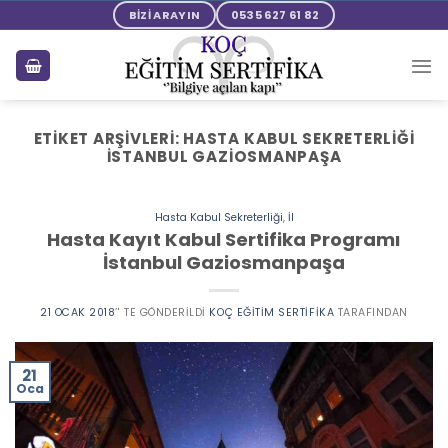
Skip
BİZİ ARAYIN
0535 627 61 82
to
content
ETIKET ARŞIVLERI:
HASTA KABUL SEKRETERLIĞI
İSTANBUL GAZIOSMANPAŞA
Hasta Kabul Sekreterliği
,
İl
Hasta Kayıt Kabul Sertifika Programı
İstanbul Gaziosmanpaşa
21 OCAK 2018
’' TE GÖNDERILDI
KOÇ EĞITIM SERTIFIKA
TARAFINDAN
21
Oca