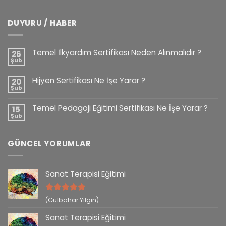
DUYURU / HABER
Temel İlkyardım Sertifikası Neden Alınmalıdır ?
26
Şub
Hijyen Sertifikası Ne İşe Yarar ?
20
Şub
Temel Pedagoji Eğitimi Sertifikası Ne İşe Yarar ?
15
Şub
GÜNCEL YORUMLAR
Sanat Terapisi Eğitimi
5 üzerinden
(Gülbahar Yılgın)
5
oy aldı
Sanat Terapisi Eğitimi