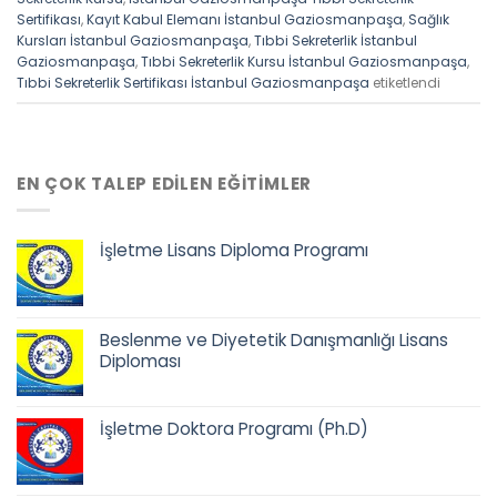
Sertifikası
,
Kayıt Kabul Elemanı İstanbul Gaziosmanpaşa
,
Sağlık
Kursları İstanbul Gaziosmanpaşa
,
Tıbbi Sekreterlik İstanbul
Gaziosmanpaşa
,
Tıbbi Sekreterlik Kursu İstanbul Gaziosmanpaşa
,
Tıbbi Sekreterlik Sertifikası İstanbul Gaziosmanpaşa
etiketlendi
EN ÇOK TALEP EDILEN EĞITIMLER
İşletme Lisans Diploma Programı
Orijinal
Şu
fiyat:
andaki
68.500,00 ₺.
fiyat:
Beslenme ve Diyetetik Danışmanlığı Lisans
52.900,00 ₺.
Diploması
Orijinal
Şu
fiyat:
andaki
İşletme Doktora Programı (Ph.D)
68.500,00 ₺.
fiyat:
52.900,00 ₺.
Orijinal
Şu
fiyat:
andaki