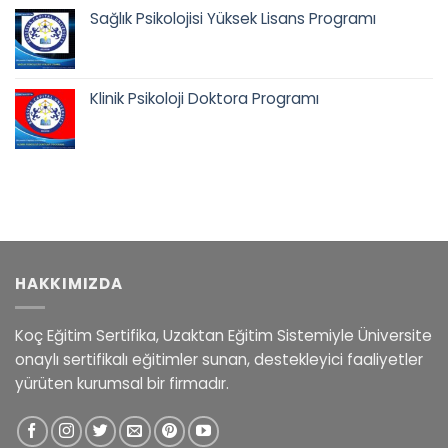
65.400,00 ₺.
fiyat:
Sağlık Psikolojisi Yüksek Lisans Programı
58.400,00 ₺.
Orijinal
Şu
fiyat:
andaki
42.500,00 ₺.
fiyat:
Klinik Psikoloji Doktora Programı
35.900,00 ₺.
Orijinal
Şu
fiyat:
andaki
65.400,00 ₺.
fiyat:
58.400,00 ₺.
HAKKIMIZDA
Koç Eğitim Sertifika, Uzaktan Eğitim Sistemiyle Üniversite
onaylı sertifikalı eğitimler sunan, destekleyici faaliyetler
yürüten kurumsal bir firmadır.