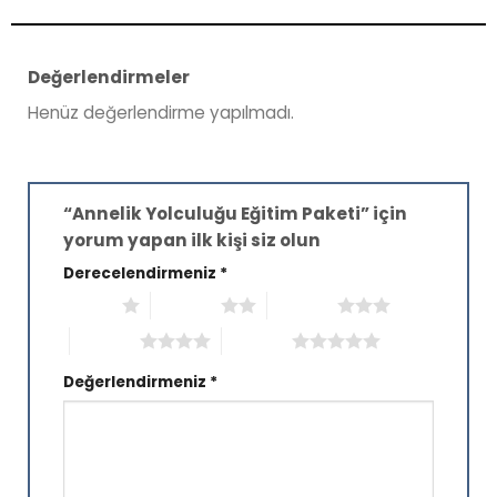
Değerlendirmeler
Henüz değerlendirme yapılmadı.
“Annelik Yolculuğu Eğitim Paketi” için
yorum yapan ilk kişi siz olun
Derecelendirmeniz
*
1/5 yıldız
2/5 yıldız
3/5 yıldız
4/5 yıldız
5/5 yıldız
Değerlendirmeniz
*