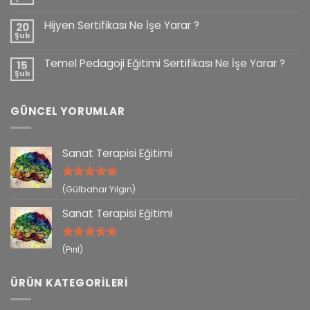
Hijyen Sertifikası Ne İşe Yarar ?
20
Şub
Temel Pedagoji Eğitimi Sertifikası Ne İşe Yarar ?
15
Şub
GÜNCEL YORUMLAR
Sanat Terapisi Eğitimi
5 üzerinden
(Gülbahar Yılgın)
5
oy aldı
Sanat Terapisi Eğitimi
5 üzerinden
(Pırıl)
5
oy aldı
ÜRÜN KATEGORILERI