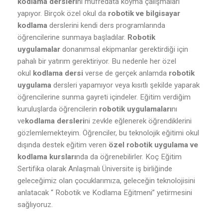
kodlama dersleri
ni müfredata koyma çalışmaları
yapıyor. Birçok özel okul da
robotik ve bilgisayar
kodlama
derslerini kendi ders programlarında
öğrencilerine sunmaya başladılar.
Robotik
uygulamalar
donanımsal ekipmanlar gerektirdiği için
pahalı bir yatırım gerektiriyor. Bu nedenle her özel
okul
kodlama dersi
verse de gerçek anlamda
robotik
uygulama
dersleri yapamıyor veya kısıtlı şekilde yaparak
öğrencilerine sunma gayreti içindeler. Eğitim verdiğim
kuruluşlarda öğrencilerin
robotik uygulamaları
nı
ve
kodlama dersleri
ni zevkle eğlenerek öğrendiklerini
gözlemlemekteyim. Öğrenciler, bu teknolojik eğitimi okul
dışında destek eğitim veren
özel robotik uygulama ve
kodlama kursları
nda da öğrenebilirler. Koç Eğitim
Sertifika olarak Anlaşmalı Üniversite iş birliğinde
geleceğimiz olan çocuklarımıza, geleceğin teknolojisini
anlatacak “ Robotik ve Kodlama Eğitmeni” yetirmesini
sağlıyoruz.