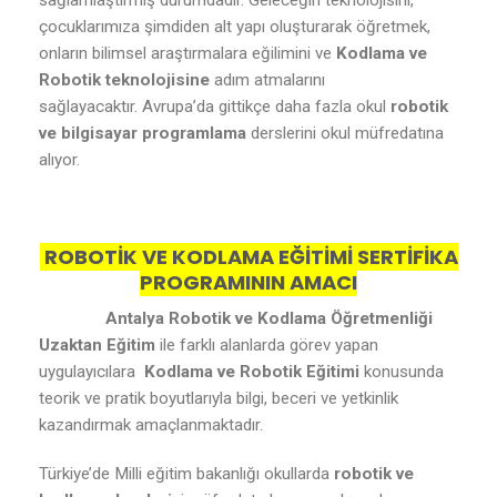
sağlamlaştırmış durumdadır. Geleceğin teknolojisini,
çocuklarımıza şimdiden alt yapı oluşturarak öğretmek,
onların bilimsel araştırmalara eğilimini ve
Kodlama ve
Robotik teknolojisine
adım atmalarını
sağlayacaktır. Avrupa’da gittikçe daha fazla okul
robotik
ve bilgisayar programlama
derslerini okul müfredatına
alıyor.
ROBOTİK VE KODLAMA EĞİTİMİ SERTİFİKA
PROGRAMININ AMACI
Antalya Robotik ve Kodlama Öğretmenliği
Uzaktan Eğitim
ile farklı alanlarda görev yapan
uygulayıcılara
Kodlama ve Robotik Eğitimi
konusunda
teorik ve pratik boyutlarıyla bilgi, beceri ve yetkinlik
kazandırmak amaçlanmaktadır.
Türkiye’de Milli eğitim bakanlığı okullarda
robotik ve