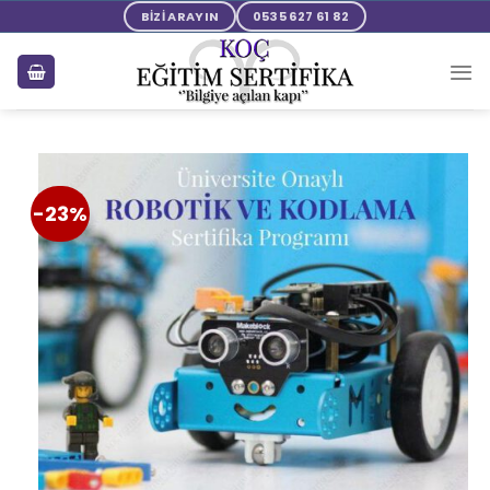
BİZİ ARAYIN
0535 627 61 82
-23%