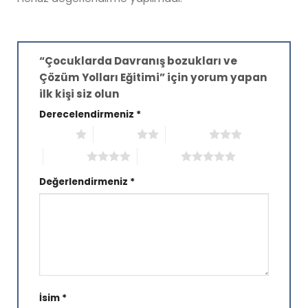
“Çocuklarda Davranış bozukları ve
Çözüm Yolları Eğitimi” için yorum yapan
ilk kişi siz olun
Derecelendirmeniz
*
1/5 yıldız
2/5 yıldız
3/5 yıldız
4/5 yıldız
5/5 yıldız
Değerlendirmeniz
*
İsim
*