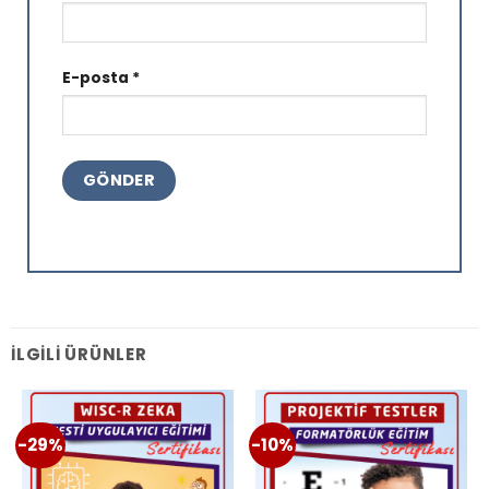
E-posta
*
İLGILI ÜRÜNLER
-29%
-10%