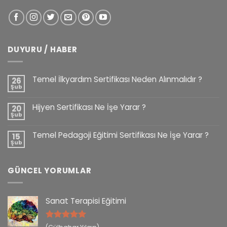
DUYURU / HABER
Temel İlkyardım Sertifikası Neden Alınmalıdır ?
26
Şub
Hijyen Sertifikası Ne İşe Yarar ?
20
Şub
Temel Pedagoji Eğitimi Sertifikası Ne İşe Yarar ?
15
Şub
GÜNCEL YORUMLAR
Sanat Terapisi Eğitimi
5 üzerinden