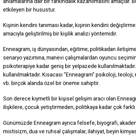
anlamalarına dair bir farkındalık kazanılmasını amaçlar. 
etkileyen bir husustur.
Kişinin kendini tanıması kadar, kişinin kendini değiştirm
amacıyla geliştirilmiş bir kişilik analizi yöntemidir.
Enneagram, iş dünyasından, eğitime, politikadan iletişime
senaryo yazımına, manevi çalışmalardan oyuncu seçimin
psikoterapiye kadar geniş bir yelpazede kullanılmaktadır.
kullanılmaktadır. Kısacası “Enneagram” psikoloji, teoloji, 
vb. birçok alanda özel bir öneme sahiptir.
Son derece kıymetli bir kişisel gelişim aracı olan Enne
ilişkilere, çocuk yetiştirmeden, politikaya kadar çok farklı
Günümüzde Enneagram ayrıca felsefe, biyografi, akademik 
mistisizm, dua ve ruhsal çalışmalar, ilahiyat, beyin kimyas