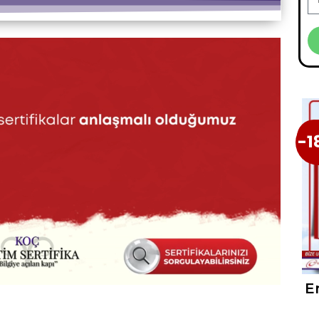
-1
-1
E