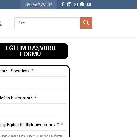
05356276182
EĞİTİM BAŞVURU
FORMU​
ınız - Soyadınız
lefon Numaranız
ngi Eğitim İle İlgileniyorsunuz ?