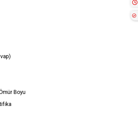
evap)
 Ömür Boyu
ifika