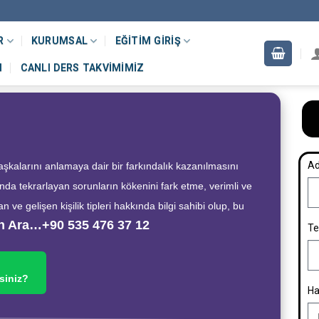
R
KURUMSAL
EĞITIM GIRIŞ
M
CANLI DERS TAKVIMIMIZ
Ad
başkalarını anlamaya dair bir farkındalık kazanılmasını
ında tekrarlayan sorunların kökenini fark etme, verimli ve
ve gelişen kişilik tipleri hakkında bilgi sahibi olup, bu
 Ara…+90 535 476 37 12
Te
siniz?
Ha