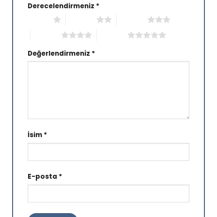
Derecelendirmeniz
*
1/5 yıldız
2/5 yıldız
3/5 yıldız
4/5 yıldız
5/5 yıldız
Değerlendirmeniz
*
İsim
*
E-posta
*