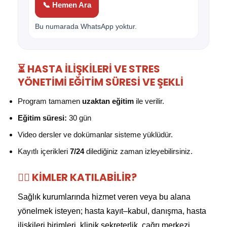
📞 Hemen Ara
Bu numarada WhatsApp yoktur.
⏳ HASTA İLIŞKILERI VE STRES
YÖNETIMI EĞITIM SÜRESI VE ŞEKLI
Program tamamen
uzaktan eğitim
ile verilir.
Eğitim süresi:
30 gün
Video dersler ve dokümanlar sisteme yüklüdür.
Kayıtlı içerikleri
7/24
dilediğiniz zaman izleyebilirsiniz.
👩‍⚕️ KIMLER KATILABILIR?
Sağlık kurumlarında hizmet veren veya bu alana
yönelmek isteyen; hasta kayıt–kabul, danışma, hasta
ilişkileri birimleri, klinik sekreterlik, çağrı merkezi