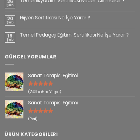
Temel İlkyardım Sertifikası Neden Alınmalıdır ?
26
Şub
Hijyen Sertifikası Ne İşe Yarar ?
20
Şub
Temel Pedagoji Eğitimi Sertifikası Ne İşe Yarar ?
15
Şub
GÜNCEL YORUMLAR
Sanat Terapisi Eğitimi
5 üzerinden
(Gülbahar Yılgın)
5
oy aldı
Sanat Terapisi Eğitimi
5 üzerinden
(Pırıl)
5
oy aldı
ÜRÜN KATEGORILERI