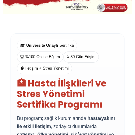
🎓
Üniversite Onaylı
Sertifika
💻 %100 Online Eğitim
⏳ 30 Gün Erişim
🧠 İletişim + Stres Yönetimi
🏥 Hasta İlişkileri ve
Stres Yönetimi
Sertifika Programı
Bu program; sağlık kurumlarında
hasta/yakını
ile etkili iletişim
, zorlayıcı durumlarda
çatışma–öfke yönetimi
,
şikâyet yönetimi
ve