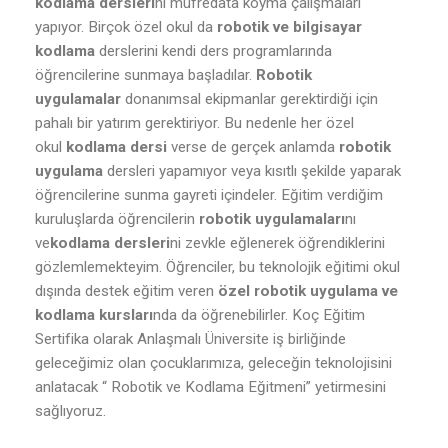
kodlama dersleri
ni müfredata koyma çalışmaları
yapıyor. Birçok özel okul da
robotik ve bilgisayar
kodlama
derslerini kendi ders programlarında
öğrencilerine sunmaya başladılar.
Robotik
uygulamalar
donanımsal ekipmanlar gerektirdiği için
pahalı bir yatırım gerektiriyor. Bu nedenle her özel
okul
kodlama dersi
verse de gerçek anlamda
robotik
uygulama
dersleri yapamıyor veya kısıtlı şekilde yaparak
öğrencilerine sunma gayreti içindeler. Eğitim verdiğim
kuruluşlarda öğrencilerin
robotik uygulamaları
nı
ve
kodlama dersleri
ni zevkle eğlenerek öğrendiklerini
gözlemlemekteyim. Öğrenciler, bu teknolojik eğitimi okul
dışında destek eğitim veren
özel robotik uygulama ve
kodlama kursları
nda da öğrenebilirler. Koç Eğitim
Sertifika olarak Anlaşmalı Üniversite iş birliğinde
geleceğimiz olan çocuklarımıza, geleceğin teknolojisini
anlatacak “ Robotik ve Kodlama Eğitmeni” yetirmesini
sağlıyoruz.