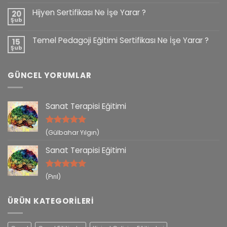
Hijyen Sertifikası Ne İşe Yarar ?
20
Şub
Temel Pedagoji Eğitimi Sertifikası Ne İşe Yarar ?
15
Şub
GÜNCEL YORUMLAR
Sanat Terapisi Eğitimi
5 üzerinden
(Gülbahar Yılgın)
5
oy aldı
Sanat Terapisi Eğitimi
5 üzerinden
(Pırıl)
5
oy aldı
ÜRÜN KATEGORILERI