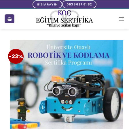
BİZİ ARAYIN
0535 627 61 82
-23%