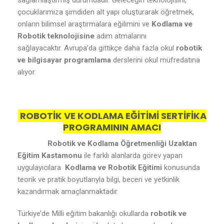
sağlamlaştırmış durumdadır. Geleceğin teknolojisini,
çocuklarımıza şimdiden alt yapı oluşturarak öğretmek,
onların bilimsel araştırmalara eğilimini ve
Kodlama ve
Robotik teknolojisine
adım atmalarını
sağlayacaktır. Avrupa’da gittikçe daha fazla okul
robotik
ve bilgisayar programlama
derslerini okul müfredatına
alıyor.
ROBOTİK VE KODLAMA EĞİTİMİ SERTİFİKA
PROGRAMININ AMACI
Robotik ve Kodlama Öğretmenliği Uzaktan
Eğitim Kastamonu
ile farklı alanlarda görev yapan
uygulayıcılara
Kodlama ve Robotik Eğitimi
konusunda
teorik ve pratik boyutlarıyla bilgi, beceri ve yetkinlik
kazandırmak amaçlanmaktadır.
Türkiye’de Milli eğitim bakanlığı okullarda
robotik ve