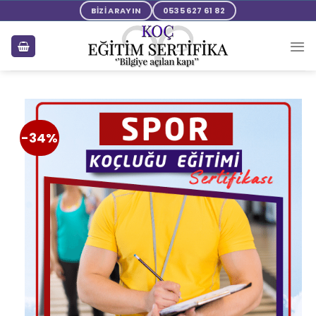
BİZİ ARAYIN
0535 627 61 82
-34%