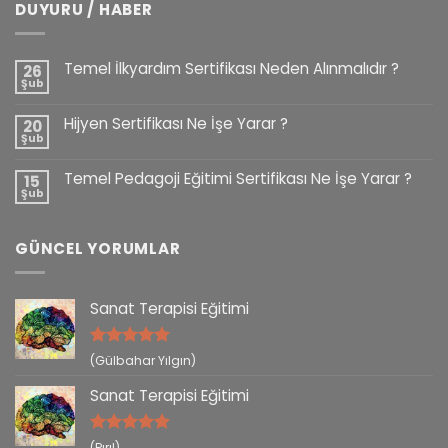
DUYURU / HABER
Temel İlkyardım Sertifikası Neden Alınmalıdır ?
26
Şub
Hijyen Sertifikası Ne İşe Yarar ?
20
Şub
Temel Pedagoji Eğitimi Sertifikası Ne İşe Yarar ?
15
Şub
GÜNCEL YORUMLAR
Sanat Terapisi Eğitimi
5 üzerinden
(Gülbahar Yılgın)
5
oy aldı
Sanat Terapisi Eğitimi
5 üzerinden
(Pırıl)