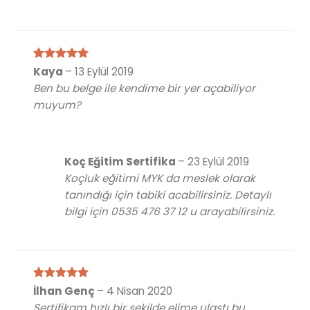
5 üzerinden
Kaya
–
13 Eylül 2019
5
oy aldı
Ben bu belge ile kendime bir yer açabiliyor
muyum?
Koç Eğitim Sertifika
–
23 Eylül 2019
Koçluk eğitimi MYK da meslek olarak
tanındığı için tabiki acabilirsiniz. Detaylı
bilgi için 0535 476 37 12 u arayabilirsiniz.
5 üzerinden
İlhan Genç
–
4 Nisan 2020
5
oy aldı
Sertifikam hızlı bir şekilde elime ulaştı bu