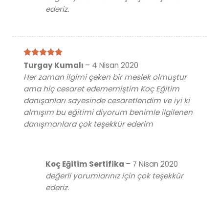
ederiz.
5 üzerinden
Turgay Kumalı
–
4 Nisan 2020
5
oy aldı
Her zaman ilgimi çeken bir meslek olmuştur
ama hiç cesaret edememiştim Koç Eğitim
danışanları sayesinde cesaretlendim ve iyi ki
almışım bu eğitimi diyorum benimle ilgilenen
danışmanlara çok teşekkür ederim
Koç Eğitim Sertifika
–
7 Nisan 2020
değerli yorumlarınız için çok teşekkür
ederiz.