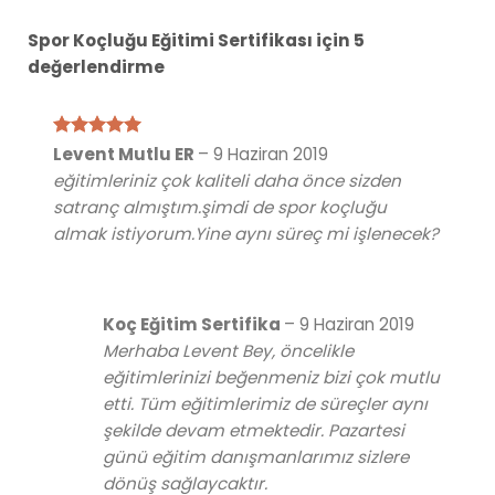
Spor Koçluğu Eğitimi Sertifikası
için 5
değerlendirme
5 üzerinden
Levent Mutlu ER
–
9 Haziran 2019
5
oy aldı
eğitimleriniz çok kaliteli daha önce sizden
satranç almıştım.şimdi de spor koçluğu
almak istiyorum.Yine aynı süreç mi işlenecek?
Koç Eğitim Sertifika
–
9 Haziran 2019
Merhaba Levent Bey, öncelikle
eğitimlerinizi beğenmeniz bizi çok mutlu
etti. Tüm eğitimlerimiz de süreçler aynı
şekilde devam etmektedir. Pazartesi
günü eğitim danışmanlarımız sizlere
dönüş sağlaycaktır.