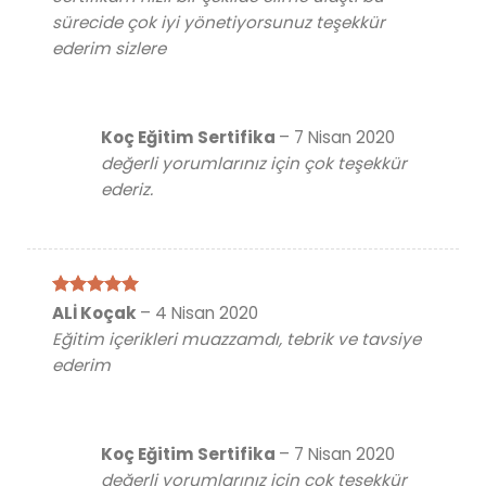
sürecide çok iyi yönetiyorsunuz teşekkür
ederim sizlere
Koç Eğitim Sertifika
–
7 Nisan 2020
değerli yorumlarınız için çok teşekkür
ederiz.
5 üzerinden
ALİ Koçak
–
4 Nisan 2020
5
oy aldı
Eğitim içerikleri muazzamdı, tebrik ve tavsiye
ederim
Koç Eğitim Sertifika
–
7 Nisan 2020
değerli yorumlarınız için çok teşekkür