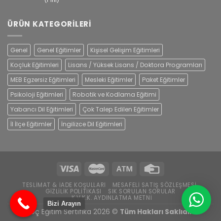
5
oy aldı
ÜRÜN KATEGORILERI
Genel
Genel Eğitimler
Kişisel Gelişim Eğitimleri
Koçluk Eğitimleri
Lisans / Yüksek Lisans / Doktora Programları
MEB Egzersiz Eğitimleri
Mesleki Eğitimler
Paket Eğitimler
Psikoloji Eğitimleri
Robotik ve Kodlama Eğitimi
Yabancı Dil Eğitimleri
Çok Talep Edilen Eğitimler
İl İlçe Eğitimler
İngilizce Dil Eğitimleri
TESLIMAT & İADE KOŞULLARI
MESAFELI SATIŞ SÖZLEŞMESI
GIZLILIK POLITIKASI
SIK SORULAN SORULAR
K.V.K.K. AYDINLATMA METNI
Bizi Arayın
Koç Eğitim Sertifika 2026 ©
Tüm Hakları Saklıdır.