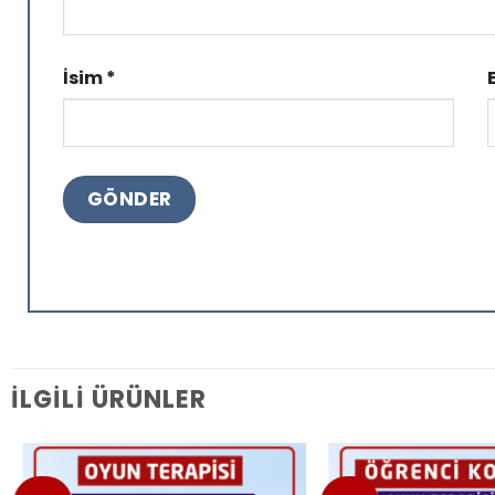
İsim
*
İLGILI ÜRÜNLER