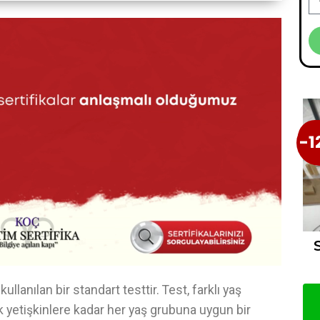
-1
-1
lanılan bir standart testtir. Test, farklı yaş
ak yetişkinlere kadar her yaş grubuna uygun bir