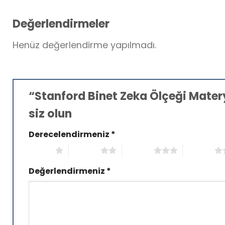
Değerlendirmeler
Henüz değerlendirme yapılmadı.
“Stanford Binet Zeka Ölçeği Matery
siz olun
Derecelendirmeniz
*
1/5 yıldız
2/5 yıldız
3/5 yıldız
4/5 yıldız
Değerlendirmeniz
*