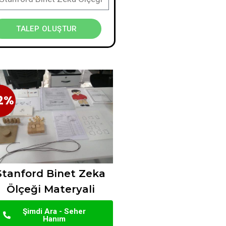
TALEP OLUŞTUR
2%
2%
Stanford Binet Zeka
Ölçeği Materyali
Şimdi Ara - Seher
Hanım