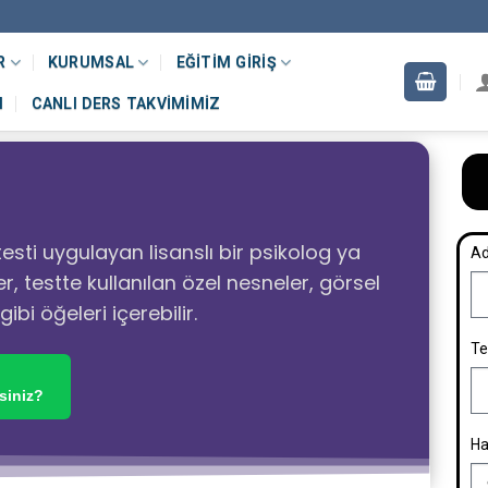
R
KURUMSAL
EĞITIM GIRIŞ
M
CANLI DERS TAKVIMIMIZ
esti uygulayan lisanslı bir psikolog ya
Ad
r, testte kullanılan özel nesneler, görsel
ibi öğeleri içerebilir.
Te
siniz?
Ha