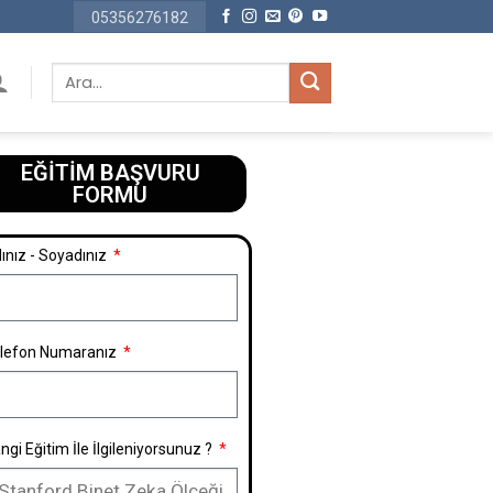
05356276182
EĞİTİM BAŞVURU
FORMU​
ınız - Soyadınız
lefon Numaranız
ngi Eğitim İle İlgileniyorsunuz ?