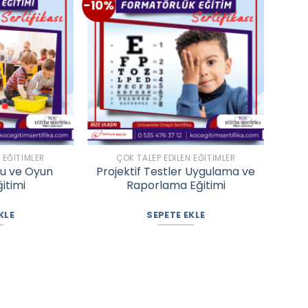
-10%
-13%
 EĞITIMLER
ÇOK TALEP EDILEN EĞITIMLER
u ve Oyun
Projektif Testler Uygulama ve
Uyg
ğitimi
Raporlama Eğitimi
KLE
SEPETE EKLE