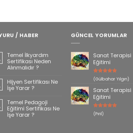
YURU / HABER
GÜNCEL YORUMLAR
Temel İlkyardım
Sanat Terapisi
b
Sertifikası Neden
Eğitimi
Alınmalıdır ?
5 üzerinden
(Gülbahar Yılgın)
Hijyen Sertifikası Ne
0
5
oy aldı
b
İşe Yarar ?
Sanat Terapisi
Eğitimi
Temel Pedagoji
b
Eğitimi Sertifikası Ne
5 üzerinden
(Pırıl)
İşe Yarar ?
5
oy aldı