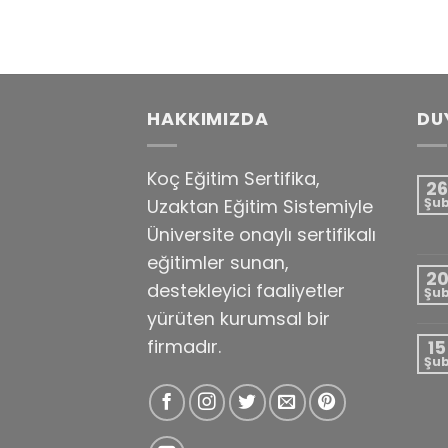
HAKKIMIZDA
DU
Koç Eğitim Sertifika,
26
Uzaktan Eğitim Sistemiyle
Şu
Üniversite onaylı sertifikalı
eğitimler sunan,
2
destekleyici faaliyetler
Şu
yürüten kurumsal bir
firmadır.
15
Şu