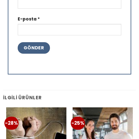
E-posta
*
İLGILI ÜRÜNLER
-28%
-25%