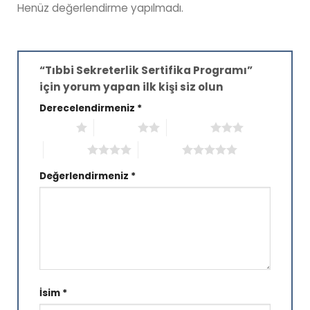
Henüz değerlendirme yapılmadı.
“Tıbbi Sekreterlik Sertifika Programı”
için yorum yapan ilk kişi siz olun
Derecelendirmeniz
*
1/5 yıldız
2/5 yıldız
3/5 yıldız
4/5 yıldız
5/5 yıldız
Değerlendirmeniz
*
İsim
*