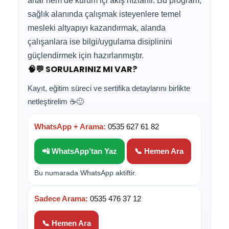
artar hem de kurum içi akış hızlanır. Bu program;
sağlık alanında çalışmak isteyenlere temel
mesleki altyapıyı kazandırmak, alanda
çalışanlara ise bilgi/uygulama disiplinini
güçlendirmek için hazırlanmıştır.
🧠💬 SORULARINIZ MI VAR?
Kayıt, eğitim süreci ve sertifika detaylarını birlikte
netleştirelim ☕🙂
WhatsApp + Arama:
0535 627 61 82
📲 WhatsApp’tan Yaz
📞 Hemen Ara
Bu numarada WhatsApp aktiftir.
Sadece Arama:
0535 476 37 12
📞 Hemen Ara