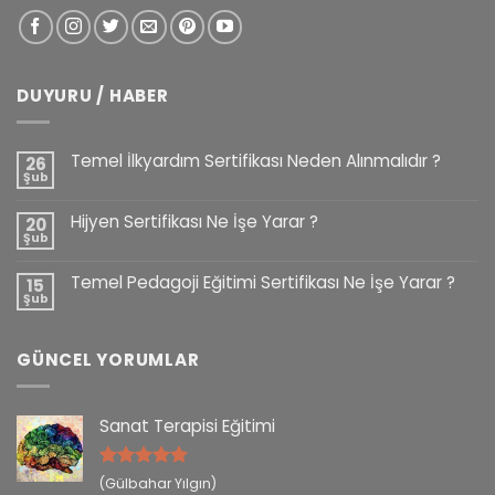
DUYURU / HABER
Temel İlkyardım Sertifikası Neden Alınmalıdır ?
26
Şub
Hijyen Sertifikası Ne İşe Yarar ?
20
Şub
Temel Pedagoji Eğitimi Sertifikası Ne İşe Yarar ?
15
Şub
GÜNCEL YORUMLAR
Sanat Terapisi Eğitimi
5 üzerinden
(Gülbahar Yılgın)