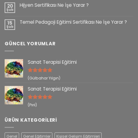
Hijyen Sertifikası Ne İşe Yarar ?
20
Şub
Temel Pedagoji Eğitimi Sertifikası Ne İşe Yarar ?
15
Şub
GÜNCEL YORUMLAR
Sanat Terapisi Eğitimi
5 üzerinden
(Gülbahar Yılgın)
5
oy aldı
Sanat Terapisi Eğitimi
5 üzerinden
(Pırıl)
5
oy aldı
ÜRÜN KATEGORILERI
Genel
Genel Eğitimler
Kişisel Gelişim Eğitimleri