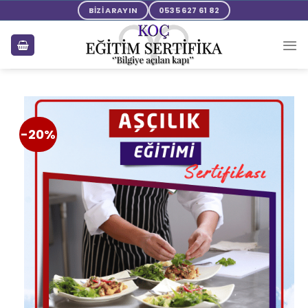
BİZİ ARAYIN
0535 627 61 82
-20%