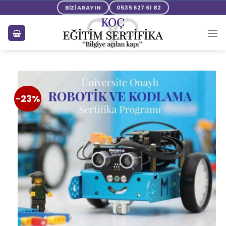
BİZİ ARAYIN
0535 627 61 82
-23%