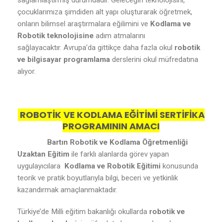
sağlamlaştırmış durumdadır. Geleceğin teknolojisini,
çocuklarımıza şimdiden alt yapı oluşturarak öğretmek,
onların bilimsel araştırmalara eğilimini ve
Kodlama ve
Robotik teknolojisine
adım atmalarını
sağlayacaktır. Avrupa’da gittikçe daha fazla okul
robotik
ve bilgisayar programlama
derslerini okul müfredatına
alıyor.
ROBOTİK VE KODLAMA EĞİTİMİ SERTİFİKA
PROGRAMININ AMACI
Bartın Robotik ve Kodlama Öğretmenliği
Uzaktan Eğitim
ile farklı alanlarda görev yapan
uygulayıcılara
Kodlama ve Robotik Eğitimi
konusunda
teorik ve pratik boyutlarıyla bilgi, beceri ve yetkinlik
kazandırmak amaçlanmaktadır.
Türkiye’de Milli eğitim bakanlığı okullarda
robotik ve