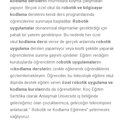
kodlama dersleri
ni müfredata koyma çalışmaları
yapıyor. Birçok özel okul da
robotik ve bilgisayar
kodlama
derslerini kendi ders programlarında
öğrencilerine sunmaya başladılar.
Robotik
uygulamalar
donanımsal ekipmanlar gerektirdiği için
pahalı bir yatırım gerektiriyor. Bu nedenle her özel
okul
kodlama dersi
verse de gerçek anlamda
robotik
uygulama
dersleri yapamıyor veya kısıtlı şekilde yaparak
öğrencilerine sunma gayreti içindeler. Eğitim verdiğim
kuruluşlarda öğrencilerin
robotik uygulamaları
nı
ve
kodlama dersleri
ni zevkle eğlenerek öğrendiklerini
gözlemlemekteyim. Öğrenciler, bu teknolojik eğitimi okul
dışında destek eğitim veren
özel robotik uygulama ve
kodlama kursları
nda da öğrenebilirler. Koç Eğitim
Sertifika olarak Anlaşmalı Üniversite iş birliğinde
geleceğimiz olan çocuklarımıza, geleceğin teknolojisini
anlatacak “ Robotik ve Kodlama Eğitmeni” yetirmesini
sağlıyoruz.