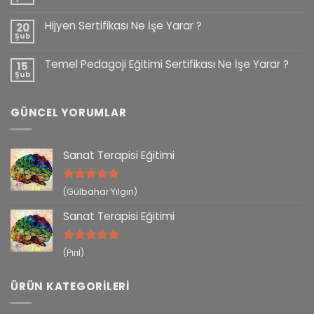
Hijyen Sertifikası Ne İşe Yarar ?
20
Şub
Temel Pedagoji Eğitimi Sertifikası Ne İşe Yarar ?
15
Şub
GÜNCEL YORUMLAR
Sanat Terapisi Eğitimi
5 üzerinden
(Gülbahar Yılgın)
5
oy aldı
Sanat Terapisi Eğitimi
5 üzerinden
(Pırıl)
5
oy aldı
ÜRÜN KATEGORILERI