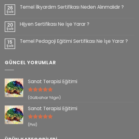
Temel İlkyardım Sertifikası Neden Alınmalıdır ?
26
Şub
Hijyen Sertifikası Ne İşe Yarar ?
20
Şub
Temel Pedagoji Eğitimi Sertifikası Ne İşe Yarar ?
15
Şub
GÜNCEL YORUMLAR
Sanat Terapisi Eğitimi
5 üzerinden
(Gülbahar Yılgın)
5
oy aldı
Sanat Terapisi Eğitimi
5 üzerinden
(Pırıl)
5
oy aldı