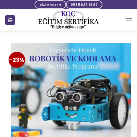
BİZİ ARAYIN
0535 627 61 82
-23%