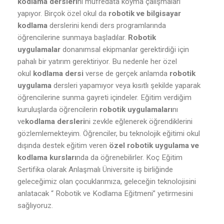
kodlama dersleri
ni müfredata koyma çalışmaları
yapıyor. Birçok özel okul da
robotik ve bilgisayar
kodlama
derslerini kendi ders programlarında
öğrencilerine sunmaya başladılar.
Robotik
uygulamalar
donanımsal ekipmanlar gerektirdiği için
pahalı bir yatırım gerektiriyor. Bu nedenle her özel
okul
kodlama dersi
verse de gerçek anlamda
robotik
uygulama
dersleri yapamıyor veya kısıtlı şekilde yaparak
öğrencilerine sunma gayreti içindeler. Eğitim verdiğim
kuruluşlarda öğrencilerin
robotik uygulamaları
nı
ve
kodlama dersleri
ni zevkle eğlenerek öğrendiklerini
gözlemlemekteyim. Öğrenciler, bu teknolojik eğitimi okul
dışında destek eğitim veren
özel robotik uygulama ve
kodlama kursları
nda da öğrenebilirler. Koç Eğitim
Sertifika olarak Anlaşmalı Üniversite iş birliğinde
geleceğimiz olan çocuklarımıza, geleceğin teknolojisini
anlatacak “ Robotik ve Kodlama Eğitmeni” yetirmesini
sağlıyoruz.