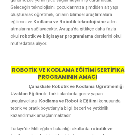
günümüzde yerini iyice sağlamlaştırmış durumdadır.
Geleceğin teknolojisini, çocuklarımıza şimdiden alt yapı
oluşturarak öğretmek, onların bilimsel araştırmalara
eğilimini ve
Kodlama ve Robotik teknolojisine
adım
atmalarını sağlayacaktır. Avrupa’da gittikçe daha fazla
okul
robotik ve bilgisayar programlama
derslerini okul
müfredatına alıyor.
ROBOTİK VE KODLAMA EĞİTİMİ SERTİFİKA
PROGRAMININ AMACI
Çanakkale Robotik ve Kodlama Öğretmenliği
Uzaktan Eğitim
ile farklı alanlarda görev yapan
uygulayıcılara
Kodlama ve Robotik Eğitimi
konusunda
teorik ve pratik boyutlarıyla bilgi, beceri ve yetkinlik
kazandırmak amaçlanmaktadır.
Türkiye’de Milli eğitim bakanlığı okullarda
robotik ve