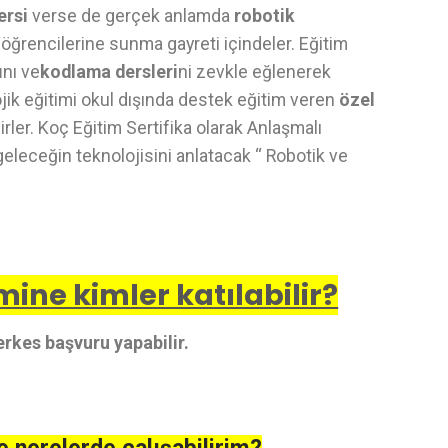
ersi
verse de gerçek anlamda
robotik
 öğrencilerine sunma gayreti içindeler. Eğitim
ı
nı ve
kodlama dersleri
ni zevkle eğlenerek
jik eğitimi okul dışında destek eğitim veren
özel
rler. Koç Eğitim Sertifika olarak Anlaşmalı
geleceğin teknolojisini anlatacak “ Robotik ve
ine kimler katılabilir?
rkes başvuru yapabilir.