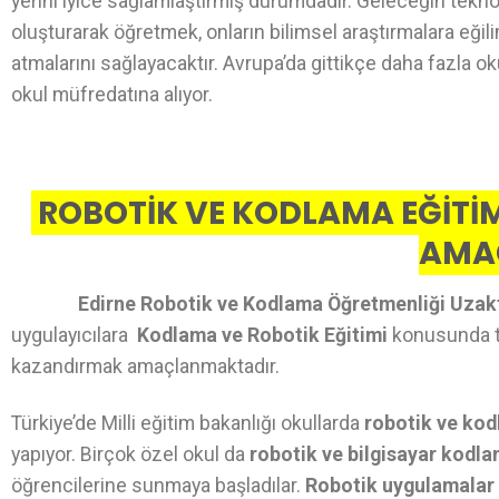
yerini iyice sağlamlaştırmış durumdadır. Geleceğin teknol
oluşturarak öğretmek, onların bilimsel araştırmalara eğil
atmalarını sağlayacaktır. Avrupa’da gittikçe daha fazla o
okul müfredatına alıyor.
ROBOTİK VE KODLAMA EĞİTİM
AMA
Edirne Robotik ve Kodlama Öğretmenliği Uzak
uygulayıcılara
Kodlama ve Robotik Eğitimi
konusunda teo
kazandırmak amaçlanmaktadır.
Türkiye’de Milli eğitim bakanlığı okullarda
robotik ve kod
yapıyor. Birçok özel okul da
robotik ve bilgisayar kodl
öğrencilerine sunmaya başladılar.
Robotik uygulamalar