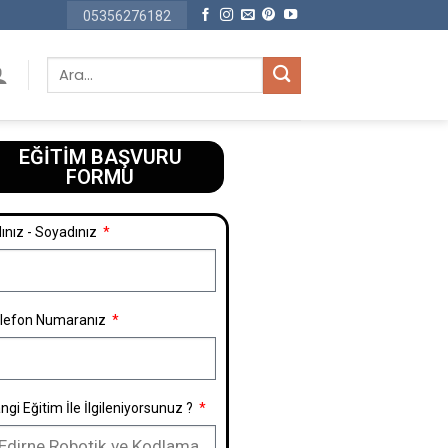
05356276182
EĞİTİM BAŞVURU
FORMU​
ınız - Soyadınız
lefon Numaranız
ngi Eğitim İle İlgileniyorsunuz ?