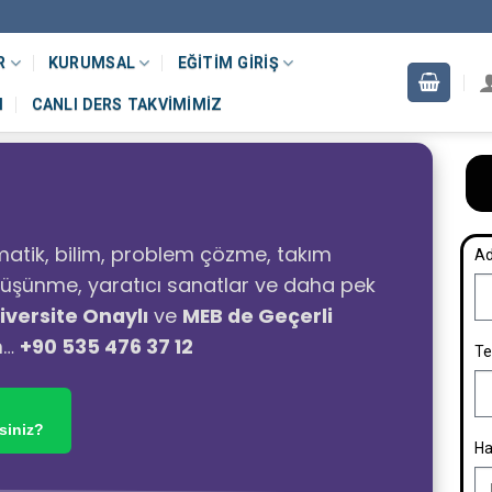
R
KURUMSAL
EĞITIM GIRIŞ
M
CANLI DERS TAKVIMIMIZ
atik, bilim, problem çözme, takım
Ad
ı düşünme, yaratıcı sanatlar ve daha pek
iversite Onaylı
ve
MEB de Geçerli
n…
+90 535 476 37 12
Te
siniz?
Ha