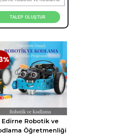
TALEP OLUŞTUR
3%
23%
Edirne Robotik ve
odlama Öğretmenliği