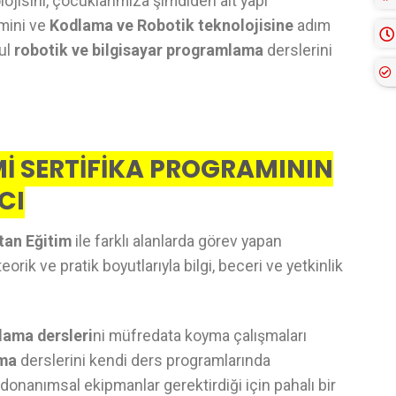
ojisini, çocuklarımıza şimdiden alt yapı
imini ve
Kodlama ve Robotik teknolojisine
adım
kul
robotik ve bilgisayar programlama
derslerini
İ SERTİFİKA PROGRAMININ
CI
tan Eğitim
ile farklı alanlarda görev yapan
rik ve pratik boyutlarıyla bilgi, beceri ve yetkinlik
lama dersleri
ni müfredata koyma çalışmaları
ama
derslerini kendi ders programlarında
donanımsal ekipmanlar gerektirdiği için pahalı bir