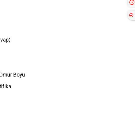
evap)
 Ömür Boyu
ifika