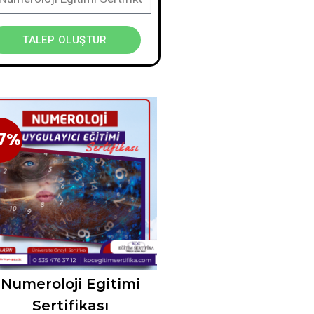
TALEP OLUŞTUR
7%
7%
Numeroloji Egitimi
Sertifikası