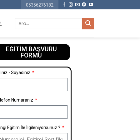
05356276182
EĞİTİM BAŞVURU
FORMU​
ınız - Soyadınız
lefon Numaranız
ngi Eğitim İle İlgileniyorsunuz ?