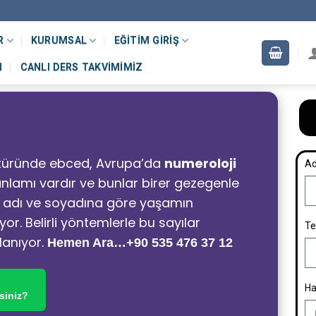
R
KURUMSAL
EĞITIM GIRIŞ
M
CANLI DERS TAKVIMIMIZ
ltüründe ebced, Avrupa’da
numeroloji
Ad
r anlamı vardır ve bunlar birer gezegenle
ihi, adı ve soyadına göre yaşamın
or. Belirli yöntemlerle bu sayılar
Te
lanıyor.
Hemen Ara…+90 535 476 37 12
Ha
siniz?