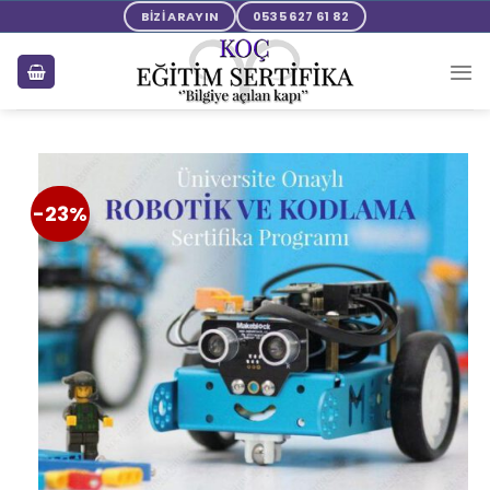
BİZİ ARAYIN
0535 627 61 82
-23%