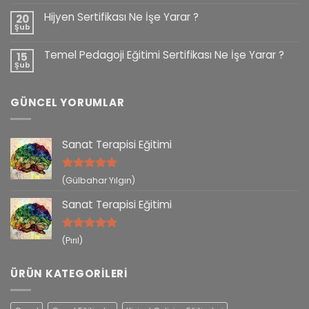
Hijyen Sertifikası Ne İşe Yarar ?
20
Şub
Temel Pedagoji Eğitimi Sertifikası Ne İşe Yarar ?
15
Şub
GÜNCEL YORUMLAR
Sanat Terapisi Eğitimi
5 üzerinden
(Gülbahar Yılgın)
5
oy aldı
Sanat Terapisi Eğitimi
5 üzerinden
(Pırıl)
5
oy aldı
ÜRÜN KATEGORILERI