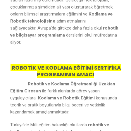
sağlamlaştırmış durumdadır. Geleceğin teknolojisini,
çocuklarımıza şimdiden alt yapı oluşturarak öğretmek,
onların bilimsel araştırmalara eğilimini ve
Kodlama ve
Robotik teknolojisine
adım atmalarını
sağlayacaktır. Avrupa’da gittikçe daha fazla okul
robotik
ve bilgisayar programlama
derslerini okul müfredatına
alıyor.
ROBOTİK VE KODLAMA EĞİTİMİ SERTİFİKA
PROGRAMININ AMACI
Robotik ve Kodlama Öğretmenliği Uzaktan
Eğitim Giresun
ile farklı alanlarda görev yapan
uygulayıcılara
Kodlama ve Robotik Eğitimi
konusunda
teorik ve pratik boyutlarıyla bilgi, beceri ve yetkinlik
kazandırmak amaçlanmaktadır.
Türkiye’de Milli eğitim bakanlığı okullarda
robotik ve