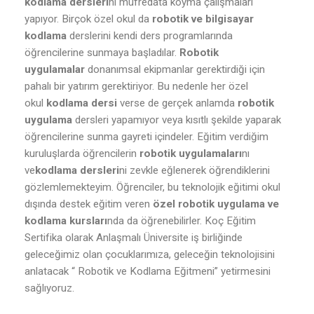
kodlama dersleri
ni müfredata koyma çalışmaları
yapıyor. Birçok özel okul da
robotik ve bilgisayar
kodlama
derslerini kendi ders programlarında
öğrencilerine sunmaya başladılar.
Robotik
uygulamalar
donanımsal ekipmanlar gerektirdiği için
pahalı bir yatırım gerektiriyor. Bu nedenle her özel
okul
kodlama dersi
verse de gerçek anlamda
robotik
uygulama
dersleri yapamıyor veya kısıtlı şekilde yaparak
öğrencilerine sunma gayreti içindeler. Eğitim verdiğim
kuruluşlarda öğrencilerin
robotik uygulamaları
nı
ve
kodlama dersleri
ni zevkle eğlenerek öğrendiklerini
gözlemlemekteyim. Öğrenciler, bu teknolojik eğitimi okul
dışında destek eğitim veren
özel robotik uygulama ve
kodlama kursları
nda da öğrenebilirler. Koç Eğitim
Sertifika olarak Anlaşmalı Üniversite iş birliğinde
geleceğimiz olan çocuklarımıza, geleceğin teknolojisini
anlatacak “ Robotik ve Kodlama Eğitmeni” yetirmesini
sağlıyoruz.