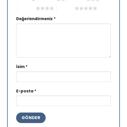
4/5 yıldız
5/5 yıldız
Değerlendirmeniz
*
İsim
*
E-posta
*