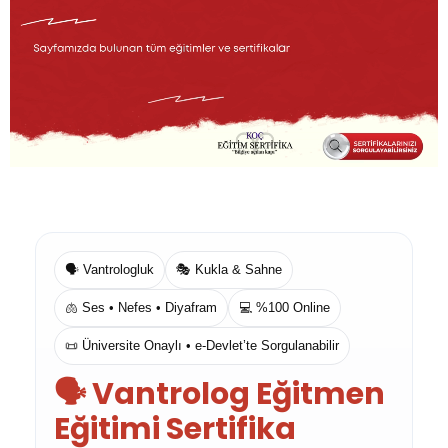
🗣️ Vantrologluk
🎭 Kukla & Sahne
🫁 Ses • Nefes • Diyafram
💻 %100 Online
📜 Üniversite Onaylı • e-Devlet’te Sorgulanabilir
🗣️ Vantrolog Eğitmen
Eğitimi Sertifika