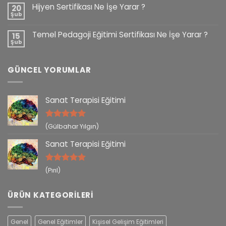
Hijyen Sertifikası Ne İşe Yarar ?
20
Şub
Temel Pedagoji Eğitimi Sertifikası Ne İşe Yarar ?
15
Şub
GÜNCEL YORUMLAR
Sanat Terapisi Eğitimi
5 üzerinden
(Gülbahar Yılgın)
5
oy aldı
Sanat Terapisi Eğitimi
5 üzerinden
(Pırıl)
5
oy aldı
ÜRÜN KATEGORILERI
Genel
Genel Eğitimler
Kişisel Gelişim Eğitimleri