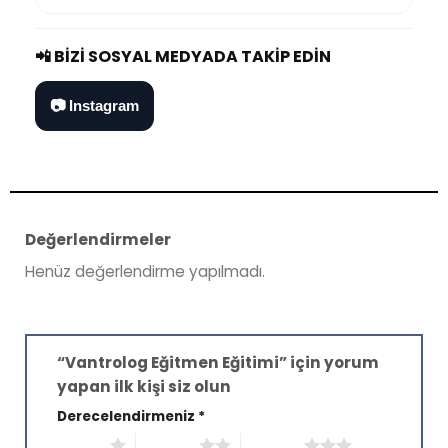
📲 BIZI SOSYAL MEDYADA TAKIP EDIN
📷 Instagram
Değerlendirmeler
Henüz değerlendirme yapılmadı.
“Vantrolog Eğitmen Eğitimi” için yorum
yapan ilk kişi siz olun
Derecelendirmeniz
*
1/5 yıldız
2/5 yıldız
3/5 yıldız