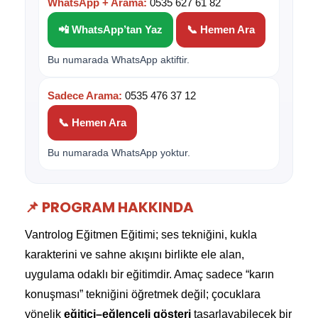
WhatsApp + Arama:
0535 627 61 82
📲 WhatsApp’tan Yaz
📞 Hemen Ara
Bu numarada WhatsApp aktiftir.
Sadece Arama:
0535 476 37 12
📞 Hemen Ara
Bu numarada WhatsApp yoktur.
📌 PROGRAM HAKKINDA
Vantrolog Eğitmen Eğitimi; ses tekniğini, kukla
karakterini ve sahne akışını birlikte ele alan,
uygulama odaklı bir eğitimdir. Amaç sadece “karın
konuşması” tekniğini öğretmek değil; çocuklara
yönelik
eğitici–eğlenceli gösteri
tasarlayabilecek bir